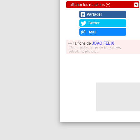
afficher les réactions (+)
Partager
Twitter
Mail
la fiche de
JOÃO FÉLIX
bilan, matchs, temps de jeu, carriée,
sélections, photos, ...