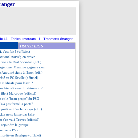
tranger
 à Strasbourg (officiel)
ébarque pour 18 M€ (officiel)
t à rejoindre Conte
e Sarabia
igne 4 ans (officiel)
owski va prolonger
nd toujours un 6
de L1
-
Tableau mercato L1
-
Transferts étranger
 confirme l'envie de Neymar
TRANSFERTS
'Allemagne ?
i, c'est fait ! (officiel)
rnational norvégien arrive
rêté à la Real Sociedad (off.)
Argentine, Messi ne gagnera rien
ne Agoumé signe à l'Inter (off.)
êté au FC Séville (officiel)
te médicale pour Nasri ?
ma bientôt avec Ibrahimovic ?
 file à Majorque (officiel)
lo et le "beau projet" du PSG
 "n'a pas fermé la porte"
 prêté au Cercle Bruges (off.)
Ajax ne se laisse pas faire !
m s'en va à Troyes (officiel)
 rejoindre le groupe
mercie le PSG
di prêté en Belgique (officiel)