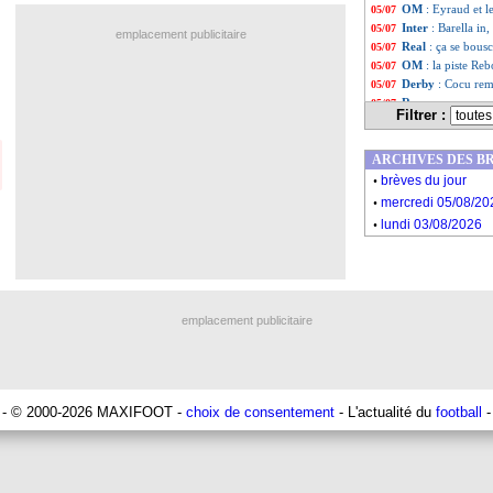
OM
: Eyraud et l
05/07
Inter
: Barella in
05/07
emplacement publicitaire
Real
: ça se bous
05/07
OM
: la piste Reb
05/07
Derby
: Cocu rem
05/07
Roma
: un nouve
05/07
Filtrer :
Juve
: Buffon ne 
05/07
Nice
: fin de la pi
05/07
ARCHIVES DES B
PSG
: Jesé tout 
05/07
.
Barça
: un pacte
05/07
brèves du jour
.
Nantes
: une off
05/07
mercredi 05/08/20
Lyon
: Maurice, A
05/07
.
lundi 03/08/2026
Real
: Lucas Vazq
05/07
PSG
: l'envelopp
05/07
Montpellier
: Agu
05/07
Lyon
: la Sampdo
05/07
Strasbourg
: un 
05/07
emplacement publicitaire
Liste des brève
...
Liste des brève
...
- © 2000-2026 MAXIFOOT -
choix de consentement
- L'actualité du
football
-