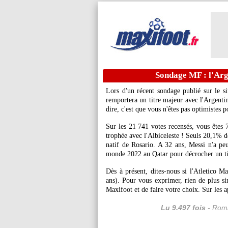
Sondage MF : l'Arg
Lors d'un récent sondage publié sur le s
remportera un titre majeur avec l'Argentine
dire, c'est que vous n'êtes pas optimistes 
Sur les 21 741 votes recensés, vous êtes 
trophée avec l'Albiceleste ! Seuls 20,1% de
natif de Rosario. A 32 ans, Messi n'a p
monde 2022 au Qatar pour décrocher un tit
Dès à présent, dites-nous si l'Atletico M
ans). Pour vous exprimer, rien de plus sim
Maxifoot et de faire votre choix. Sur les a
Lu 9.497 fois
- Roma