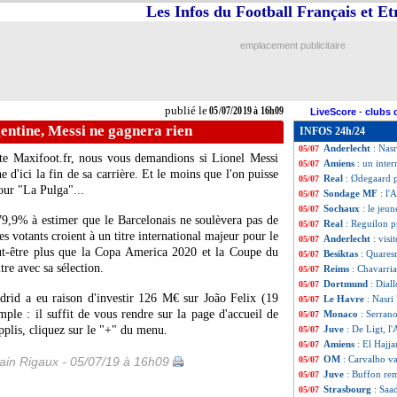
Les Infos du Football Français et E
Caen
: Djiku file
05/07
Juve
: Demiral d
05/07
Barça
: Vidal prê
05/07
emplacement publicitaire
PSG
: la fierté d
05/07
ASSE
: Palencia s
05/07
Bayern
: Lewand
05/07
PSG
: Riolo atte
05/07
publié le
05/07/2019 à 16h09
LiveScore
-
clubs 
Barça
: Bartomeu
05/07
entine, Messi ne gagnera rien
INFOS 24h/24
Nice
: Sarr vers l
05/07
Anderlecht
: Nasr
05/07
ite Maxifoot.fr, nous vous demandions si Lionel Messi
Amiens
: un inte
05/07
 d'ici la fin de sa carrière. Et le moins que l'on puisse
Real
: Ødegaard p
05/07
pour "La Pulga"...
Sondage MF
: l'
05/07
Sochaux
: le jeu
05/07
79,9% à estimer que le Barcelonais ne soulèvera pas de
Real
: Reguilon pr
05/07
s votants croient à un titre international majeur pour le
Anderlecht
: visi
05/07
eut-être plus que la Copa America 2020 et la Coupe du
Besiktas
: Quares
05/07
re avec sa sélection.
Reims
: Chavarria
05/07
Dortmund
: Dial
05/07
adrid a eu raison d'investir 126 M€ sur João
Felix
(19
Le Havre
: Nasri
05/07
ple : il suffit de vous rendre sur la page d'accueil de
Monaco
: Serrano
05/07
pplis, cliquez sur le "+" du menu.
Juve
: De Ligt, l'
05/07
Amiens
: El Hajja
05/07
OM
: Carvalho va
in Rigaux - 05/07/19 à 16h09
05/07
Juve
: Buffon re
05/07
Strasbourg
: Saa
05/07