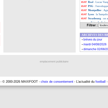
Real
: Lucas Vazq
05/07
PSG
: l'envelopp
05/07
Montpellier
: Agu
05/07
Lyon
: la Sampdo
05/07
Strasbourg
: un 
05/07
Liste des brève
...
Filtrer :
Liste des brève
...
ARCHIVES DES B
.
brèves du jour
.
mardi 04/08/2026
.
dimanche 02/08/2
emplacement publicitaire
- © 2000-2026 MAXIFOOT -
choix de consentement
- L'actualité du
football
-