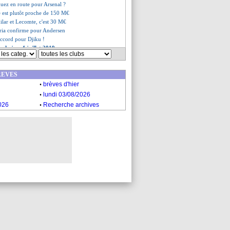
uez en route pour Arsenal ?
e est plutôt proche de 150 M€
ilar et Lecomte, c'est 30 M€
ria confirme pour Andersen
accord pour Djiku !
s du jeu. 4 juillet 2019
s du mer. 3 juillet 2019
REVES
.
brèves d'hier
.
lundi 03/08/2026
.
026
Recherche archives