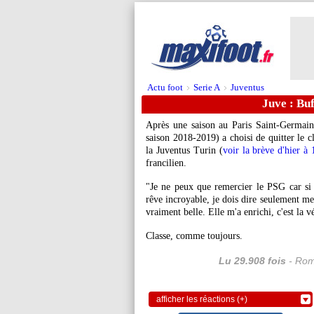
Actu foot
Serie A
Juventus
>
>
Juve : Bu
Après une saison au Paris Saint-Germai
saison 2018-2019) a choisi de quitter le cl
la Juventus Turin (
voir la brève d'hier à
francilien.
"Je ne peux que remercier le PSG car si a
rêve incroyable, je dois dire seulement mer
vraiment belle. Elle m'a enrichi, c'est la vé
Classe, comme toujours.
Lu 29.908 fois
- Rom
afficher les réactions (+)