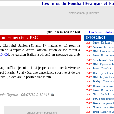
Les Infos du Football Français et E
Sondage MF
: l'
05/07
Sochaux
: le jeu
05/07
Real
: Reguilon pr
05/07
emplacement publicitaire
Anderlecht
: visi
05/07
Besiktas
: Quares
05/07
Reims
: Chavarria
05/07
Dortmund
: Dial
05/07
publié le
05/07/2019 à 12h13
LiveScore
-
clubs 
Le Havre
: Nasri
05/07
ffon remercie le PSG
INFOS 24h/24
Monaco
: Serrano
05/07
Juve
: De Ligt, l'
05/07
n,
Gianluigi Buffon
(41 ans, 17 matchs en L1 pour la
Amiens
: El Hajja
05/07
ub de la capitale. Après l'officialisation de son retour à
OM
: Carvalho va
05/07
 16h05
), le gardien italien a adressé un message au club
Juve
: Buffon re
05/07
Strasbourg
: Saa
05/07
OM
: Eyraud et l
05/07
ujourd'hui je suis ici, si je peux continuer à vivre ce
Inter
: Barella in
05/07
ci à Paris. J'y ai vécu une expérience sportive et de vie
Real
: ça se bous
05/07
rité", a déclaré le portier transalpin.
OM
: la piste Reb
05/07
Derby
: Cocu rem
05/07
Roma
: un nouve
05/07
Juve
: Buffon ne 
05/07
ain Rigaux - 05/07/19 à 12h13
Nice
: fin de la pi
05/07
PSG
: Jesé tout 
05/07
Barça
: un pacte
05/07
Nantes
: une off
05/07
Lyon
: Maurice, A
05/07
emplacement publicitaire