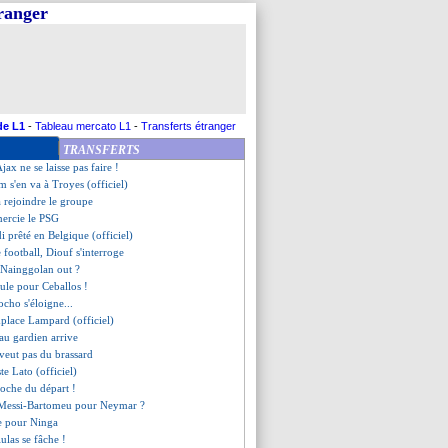
tranger
Argentine, Messi ne gagnera rien
ne Agoumé signe à l'Inter (off.)
êté au FC Séville (officiel)
te médicale pour Nasri ?
ma bientôt avec Ibrahimovic ?
 file à Majorque (officiel)
lo et le "beau projet" du PSG
de L1
-
Tableau mercato L1
-
Transferts étranger
 "n'a pas fermé la porte"
TRANSFERTS
 prêté au Cercle Bruges (off.)
Ajax ne se laisse pas faire !
m s'en va à Troyes (officiel)
 rejoindre le groupe
mercie le PSG
di prêté en Belgique (officiel)
e football, Diouf s'interroge
, Nainggolan out ?
cule pour Ceballos !
ocho s'éloigne...
place Lampard (officiel)
au gardien arrive
veut pas du brassard
ste Lato (officiel)
proche du départ !
 Messi-Bartomeu pour Neymar ?
re pour Ninga
ulas se fâche !