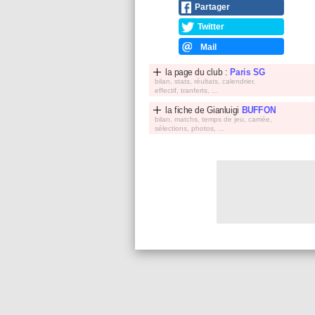
Partager
Twitter
Mail
la page du club :
Paris SG
bilan, stats, réultats, calendrier,
effectif, tranferts, ...
la fiche de
Gianluigi
BUFFON
bilan, matchs, temps de jeu, carriée,
sélections, photos, ...