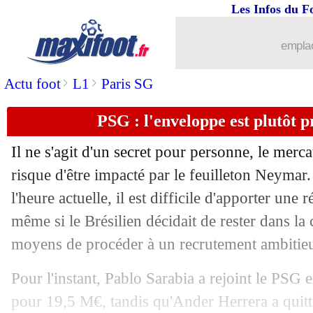
Les Infos du F
05/07
Juve
: De Ligt, l'Ajax ne se laisse pas f
emplac
05/07
Amiens
: El Hajjam s'en va à Troyes (o
>
>
Actu foot
L1
Paris SG
05/07
OM
: Carvalho va rejoindre le groupe
PSG : l'enveloppe est plutôt 
05/07
Juve
: Buffon remercie le PSG
Il ne s'agit d'un secret pour personne, le mer
risque d'être impacté par le feuilleton Neymar. 
05/07
Strasbourg
: Saadi prêté en Belgique (
l'heure actuelle, il est difficile d'apporter une
05/07
même si le Brésilien décidait de rester dans la c
OM
: Eyraud et le football, Diouf s'in
moyens de procéder à un recrutement ambitie
05/07
Inter
: Barella in, Nainggolan out ?
Pour l'instant, Pablo Sarabia a rejoint le PSG 
05/07
Real
: ça se bouscule pour Ceballos !
pour 19,5 M€, tandis qu'Ander Herrera a quit