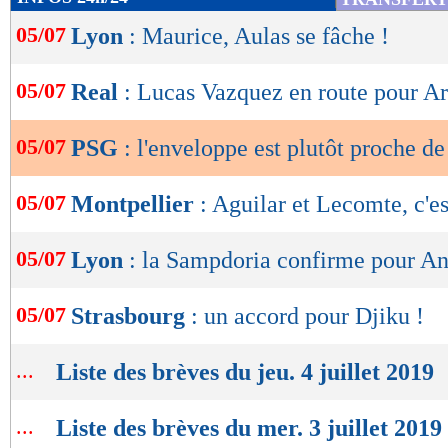
de
05/07
Lyon
: Maurice, Aulas se fâche !
lecture
OK
05/07
Real
: Lucas Vazquez en route pour Ar
05/07
PSG
: l'enveloppe est plutôt proche d
05/07
Montpellier
: Aguilar et Lecomte, c'e
05/07
Lyon
: la Sampdoria confirme pour A
05/07
Strasbourg
: un accord pour Djiku !
...
Liste des brèves du jeu. 4 juillet 2019
...
Liste des brèves du mer. 3 juillet 2019