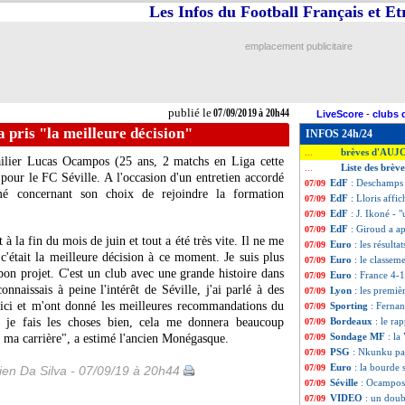
Les Infos du Football Français et E
emplacement publicitaire
publié le
07/09/2019 à 20h44
LiveScore
-
clubs 
a pris "la meilleure décision"
INFOS 24h/24
brèves d'AUJ
...
ailier
Lucas Ocampos
(25 ans, 2 matchs en Liga cette
Liste des brèv
...
pour le FC Séville. A l'occasion d'un entretien accordé
EdF
: Deschamps 
07/09
mé concernant son choix de rejoindre la formation
EdF
: Lloris affi
07/09
EdF
: J. Ikoné - "
07/09
EdF
: Giroud a ap
07/09
à la fin du mois de juin et tout a été très vite. Il ne me
Euro
: les résulta
07/09
 c'était la meilleure décision à ce moment. Je suis plus
Euro
: le classe
07/09
 bon projet. C'est un club avec une grande histoire dans
Euro
: France 4-1
07/09
naissais à peine l'intérêt de Séville, j'ai parlé à des
Lyon
: les premiè
07/09
 ici et m'ont donné les meilleures recommandations du
Sporting
: Fernan
07/09
i je fais les choses bien, cela me donnera beaucoup
Bordeaux
: le ra
07/09
Sondage MF
: la
s ma carrière", a estimé l'ancien Monégasque.
07/09
PSG
: Nkunku par
07/09
Euro
: la bourde 
07/09
en Da Silva - 07/09/19 à 20h44
Séville
: Ocampos 
07/09
VIDEO
: un doub
07/09