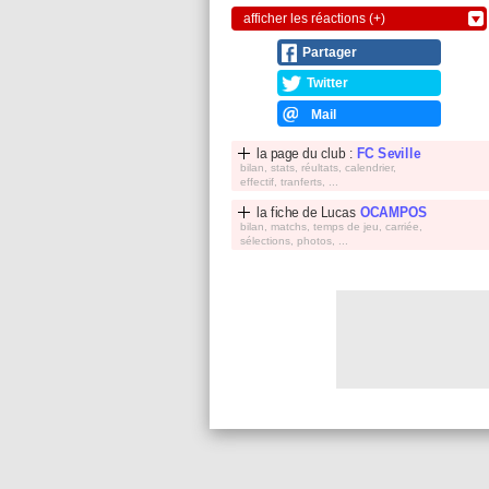
afficher les réactions (+)
Partager
Twitter
Mail
la page du club :
FC Seville
bilan, stats, réultats, calendrier,
effectif, tranferts, ...
la fiche de
Lucas
OCAMPOS
bilan, matchs, temps de jeu, carriée,
sélections, photos, ...