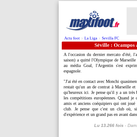
Actu foot
La Liga
Sevilla FC
>
>
Séville : Ocampos 
A l'occasion du dernier mercato d'été, l'
saison) a quitté l'Olympique de Marseille 
au média Goal, l'Argentin s'est expri
espagnole.
"J'ai été en contact avec Monchi quasiment 
restait qu'un an de contrat à Marseille et
qu'heureux ici. Je pense qu'il y a un très
les compétitions européennes. Quand je con
amis et anciens coéquipiers qui ont joué
club. Je pense que c'est un club où, s
d'expérience et un grand pas en avant dan
Lu 13.266 fois
- Dami