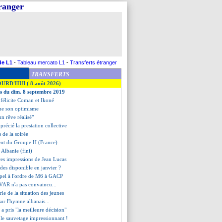
tranger
de L1
-
Tableau mercato L1
-
Transferts étranger
TRANSFERTS
OURD'HUI ( 8 août 2026)
es du dim. 8 septembre 2019
félicite Coman et Ikoné
che son optimisme
un rêve réalisé"
précié la prestation collective
ts de la soirée
ment du Groupe H (France)
 Albanie (fini)
res impressions de Jean Lucas
des disponible en janvier ?
ppel à l'ordre de M6 à GACP
 VAR n'a pas convaincu...
le de la situation des jeunes
sur l'hymne albanais...
a pris "la meilleure décision"
le sauvetage impressionnant !