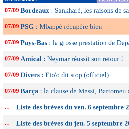
de
07/09
Bordeaux
: Sankharé, les raisons de s
lecture
OK
07/09
PSG
: Mbappé récupère bien
07/09
Pays-Bas
: la grosse prestation de Dep
07/09
Amical
: Neymar réussit son retour !
07/09
Divers
: Eto'o dit stop (officiel)
07/09
Barça
: la clause de Messi, Bartomeu
...
Liste des brèves du ven. 6 septembre 
...
Liste des brèves du jeu. 5 septembre 