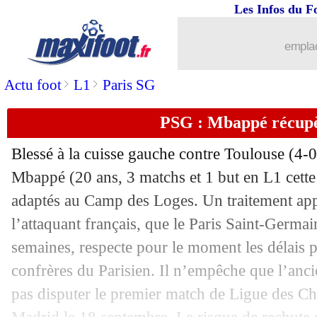
Les Infos du F
07/09
PSG
: Neymar, Rothen attend des excu
emplac
07/09
L1
: Maracineanu répond à Le Graët
>
>
Actu foot
L1
Paris SG
07/09
OM
: Drogba séduit par Benedetto
PSG : Mbappé récupè
07/09
PSG
: Neymar resté, T. Silva aux ange
Blessé à la cuisse gauche contre Toulouse (4-0
Mbappé
(20 ans, 3 matchs et 1 but en L1 cette 
07/09
Bayern
: recrue record, Hernandez dé
adaptés au Camp des Loges. Un traitement ap
07/09
l’attaquant français, que le Paris Saint-Germa
Pays-Bas
: van Dijk "surpris" pour l'
semaines, respecte pour le moment les délais 
07/09
Atletico
: Hernandez est parti sur un r
confrères du Parisien. Il n’empêche que l’an
pas disputer le premier match de Ligue des C
07/09
PSG
: Ikoné revient sur son départ