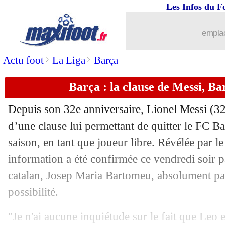
Les Infos du F
07/09
PSG
: Neymar, Rothen attend des excu
emplac
07/09
L1
: Maracineanu répond à Le Graët
>
>
Actu foot
La Liga
Barça
07/09
OM
: Drogba séduit par Benedetto
Barça : la clause de Messi, B
07/09
PSG
: Neymar resté, T. Silva aux ange
Depuis son 32e anniversaire,
Lionel Messi
(32
d’une clause lui permettant de quitter le FC 
07/09
Bayern
: recrue record, Hernandez dé
saison, en tant que joueur libre. Révélée par le 
07/09
information a été confirmée ce vendredi soir p
Pays-Bas
: van Dijk "surpris" pour l'
catalan, Josep Maria Bartomeu, absolument pas 
07/09
Atletico
: Hernandez est parti sur un r
possibilité.
07/09
PSG
: Ikoné revient sur son départ
"Je n'ai aucune inquiétude sur le fait que Leo e