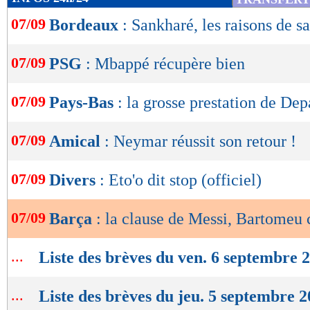
de
07/09
Bordeaux
: Sankharé, les raisons de s
lecture
OK
07/09
PSG
: Mbappé récupère bien
07/09
Pays-Bas
: la grosse prestation de Dep
07/09
Amical
: Neymar réussit son retour !
07/09
Divers
: Eto'o dit stop (officiel)
07/09
Barça
: la clause de Messi, Bartomeu
...
Liste des brèves du ven. 6 septembre 
...
Liste des brèves du jeu. 5 septembre 