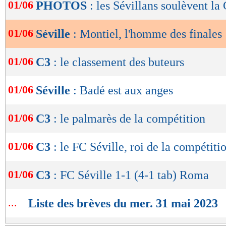
de
01/06
PHOTOS
: les Sévillans soulèvent la
lecture
01/06
Séville
: Montiel, l'homme des finales
OK
01/06
C3
: le classement des buteurs
01/06
Séville
: Badé est aux anges
01/06
C3
: le palmarès de la compétition
01/06
C3
: le FC Séville, roi de la compétitio
01/06
C3
: FC Séville 1-1 (4-1 tab) Roma
...
Liste des brèves du mer. 31 mai 2023