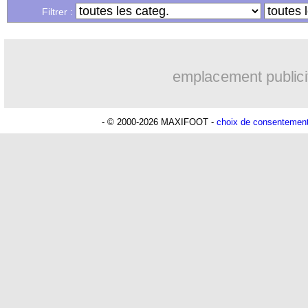
...
Liste des brèves du mar. 30 mai 2023
Filtrer :
emplacement publici
- © 2000-2026 MAXIFOOT -
choix de consentemen