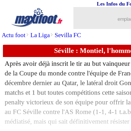
01/06
Man Utd
: Maguire payé pour partir ?
Les Infos du F
01/06
Al Ittihad
: Benzema, H. Costa vend 
emplac
>
>
Actu foot
La Liga
Sevilla FC
01/06
Leicester
: c'est fini pour Tielemans (o
Séville : Montiel, l'homme
01/06
Man City
: Kovacic proche d'un accor
Après avoir déjà inscrit le tir au but vainqueur
01/06
OM
: saison terminée pour Gigot ?
de la Coupe du monde contre l'équipe de France
décembre dernier au Qatar, le latéral droit Go
01/06
Dortmund
: Modeste s'en va (officiel)
matchs et 1 but toutes compétitions cette saiso
01/06
Séville
: les penalties, Bounou donne s
penalty victorieux de son équipe pour offrir l
au FC Séville contre l'AS Rome (1-1, 4-1 t.a.
01/06
Rennes
: Séville va acheter Badé
médiatisé, mais qui sait définitivement résister 