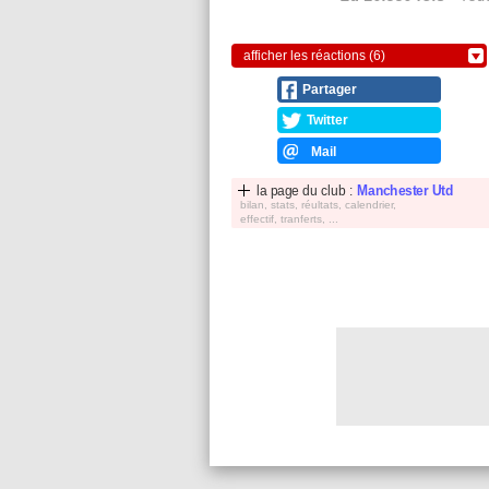
afficher les réactions (6)
Partager
Twitter
Mail
la page du club :
Manchester Utd
bilan, stats, réultats, calendrier,
effectif, tranferts, ...