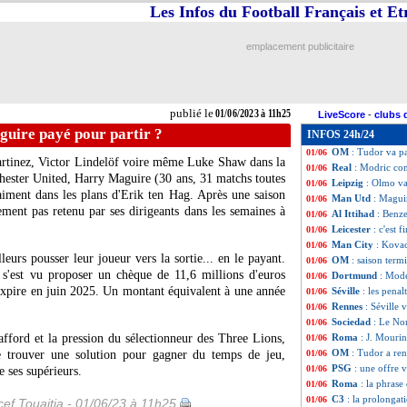
Les Infos du Football Français et E
PSG
: Domenech t
01/06
OM
: Longoria c
01/06
PSG
: Galtier an
01/06
emplacement publicitaire
OM
: l'Atalanta 
01/06
Newcastle
: Guim
01/06
Bayern
: Kane a d
01/06
Leverkusen
: Wir
01/06
publié le
01/06/2023 à 11h25
LiveScore
-
clubs 
Chelsea
: Mount 
01/06
uire payé pour partir ?
INFOS 24h/24
Trabzonspor
: Ha
01/06
OM
: Tudor va pa
01/06
rtinez, Victor Lindelöf voire même Luke Shaw dans la
Real
: Modric c
01/06
chester United, Harry
Maguire
(30 ans, 31 matchs toutes
Leipzig
: Olmo va
01/06
raiment dans les plans d'Erik ten Hag. Après une saison
Man Utd
: Magui
01/06
ement pas retenu par ses dirigeants dans les semaines à
Al Ittihad
: Benz
01/06
Leicester
: c'est 
01/06
Man City
: Kovac
01/06
leurs pousser leur joueur vers la sortie... en le payant.
OM
: saison term
01/06
r s'est vu proposer un chèque de 11,6 millions d'euros
Dortmund
: Mode
01/06
 expire en juin 2025. Un montant équivalent à une année
Séville
: les pena
01/06
Rennes
: Séville 
01/06
Sociedad
: Le No
01/06
fford et la pression du sélectionneur des Three Lions,
Roma
: J. Mourin
01/06
OM
: Tudor a ren
 trouver une solution pour gagner du temps de jeu,
01/06
PSG
: une offre 
01/06
e ses supérieurs.
Roma
: la phras
01/06
C3
: la prolongat
01/06
ef Touaitia - 01/06/23 à 11h25