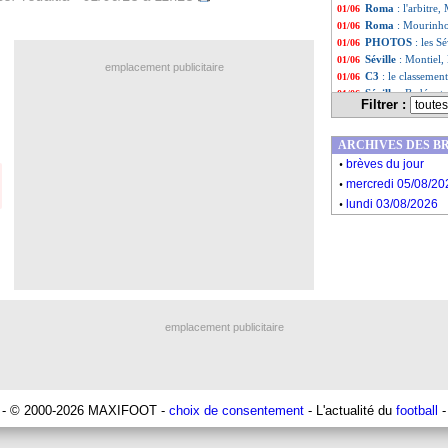
Roma
: l'arbitre
01/06
Roma
: Mourinho
01/06
PHOTOS
: les S
01/06
Séville
: Montiel,
01/06
emplacement publicitaire
C3
: le classemen
01/06
Séville
: Badé est
01/06
Filtrer :
C3
: le palmarès 
01/06
C3
: le FC Séville
01/06
ARCHIVES DES B
C3
: FC Séville 1
01/06
.
Liste des brèv
...
brèves du jour
.
Liste des brèv
...
mercredi 05/08/20
.
lundi 03/08/2026
emplacement publicitaire
- © 2000-2026 MAXIFOOT -
choix de consentement
- L'actualité du
football
-