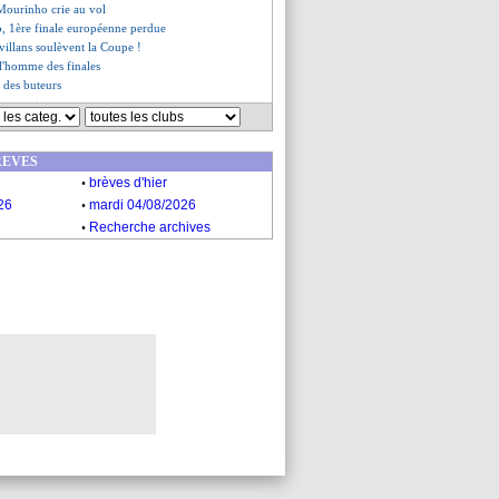
, Mourinho crie au vol
, 1ère finale européenne perdue
évillans soulèvent la Coupe !
 l'homme des finales
t des buteurs
 aux anges
de la compétition
, roi de la compétition !
REVES
-1 (4-1 tab) Roma
.
es du mer. 31 mai 2023
brèves d'hier
es du mar. 30 mai 2023
.
26
mardi 04/08/2026
.
Recherche archives