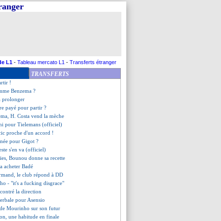
tranger
acle... la femme de Rico
onfirme le départ de Tudor !
nonce le départ de Messi
pense aussi à Tudor
araes bientôt blindé ?
it non !
tz ne partira pas cet été
de L1
-
Tableau mercato L1
-
Transferts étranger
proche de Manchester United ?
TRANSFERTS
msik va prendre sa retraite
rtir !
omme Benzema ?
 prolonger
re payé pour partir ?
ema, H. Costa vend la mèche
fini pour Tielemans (officiel)
ic proche d'un accord !
inée pour Gigot ?
ste s'en va (officiel)
lties, Bounou donne sa recette
va acheter Badé
rmand, le club répond à DD
ho - "it's a fucking disgrace"
contré la direction
verbale pour Asensio
e de Mourinho sur son futur
ion, une habitude en finale