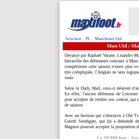
Actu foot
PL
Manchester Utd
>
>
Man Utd : Mag
Devancé par Raphaël Varane, Lisandro Ma
hiérarchie des défenseurs centraux à Man
compétitions cette saison) n'entre plus v
très compliquée, l'Anglais ne sera logiqu
venir.
Selon le Daily Mail, ceux-ci désirent d'ail
En effet, l'ancien défenseur de Leiceste
pour accepter de résilier son contrat, qui
de salaires.
Avec un horizon qui s'obscurcit à Old Tra
Gareth Southgate, qui lui a demandé de
Maguire pourrait accepter la proposition d
Lu 20.550 fois
- Youc