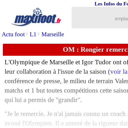
Les Infos du F
01/06
Lyon
: Lacazette, Cherki prévient en
emplac
01/06
USA
: première pour Balogun
>
>
Actu foot
L1
Marseille
01/06
Bayern
: Hernandez veut signer au P
OM : Rongier remerc
01/06
Monaco
: les ultras en colère
L'Olympique de Marseille et Igor Tudor ont offi
01/06
Tottenham
: un retour à Nice ? Lloris
leur collaboration à l'issue de la saison (
voir l
conférence de presse, le milieu de terrain Vale
01/06
Roma
: Cañizares allume Mourinho
matchs et 1 but toutes compétitions cette saiso
qui lui a permis de "grandir".
01/06
Real
: Benzema esquive pour son aven
"Je le remercie. Je n'ai jamais connu un coach 
01/06
ASSE
: Cafaro et Nkounkou recrutés (o
avoué l'Olympien. Il a amené de la rigueur dans 