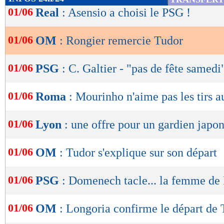
de
01/06
Real
: Asensio a choisi le PSG !
lecture
01/06
OM
: Rongier remercie Tudor
OK
01/06
PSG
: C. Galtier - "pas de fête samedi
01/06
Roma
: Mourinho n'aime pas les tirs a
01/06
Lyon
: une offre pour un gardien japon
01/06
OM
: Tudor s'explique sur son départ
01/06
PSG
: Domenech tacle... la femme de
01/06
OM
: Longoria confirme le départ de 