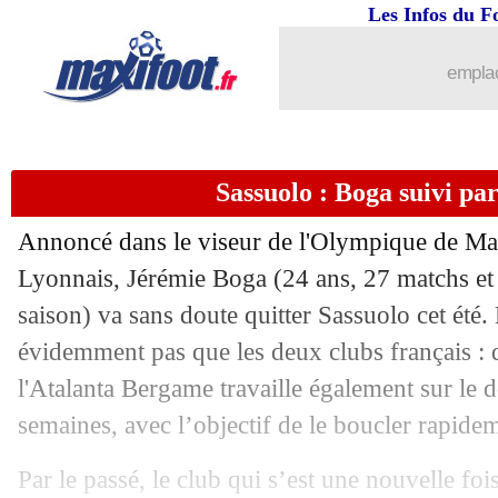
Les Infos du F
26/06
Man Utd
: Martial et van de Beek sacr
emplac
26/06
Euro
: Galles-Danemark, les compos
26/06
Belgique
: Chadli absent face au Portu
Sassuolo : Boga suivi par
26/06
Tottenham
: son avenir, Kane n'a auc
Annoncé dans le viseur de l'Olympique de Mar
26/06
OM
: Kamara, le Milan joue la montr
Lyonnais, Jérémie Boga (24 ans, 27 matchs et 
saison) va sans doute quitter Sassuolo cet été. M
26/06
PSG
: un intérêt pour Pau Torres ?
évidemment pas que les deux clubs français : 
l'Atalanta Bergame travaille également sur le d
26/06
Séville
: Koundé veut signer au Real
semaines, avec l’objectif de le boucler rapide
26/06
Euro
: le pari d'Ancelotti pour la final
Par le passé, le club qui s’est une nouvelle foi