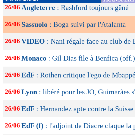
de
26/06
Angleterre
: Rashford toujours gêné
lecture
26/06
Sassuolo
: Boga suivi par l'Atalanta
OK
26/06
VIDEO
: Nani régale face au club d
26/06
Monaco
: Gil Dias file à Benfica (off.)
26/06
EdF
: Rothen critique l'ego de Mbapp
26/06
Lyon
: libéré pour les JO, Guimarães s
26/06
EdF
: Hernandez apte contre la Suisse
26/06
EdF (f)
: l'adjoint de Diacre claque la 