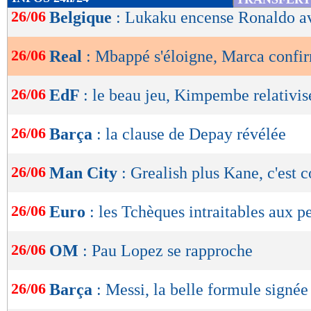
de
26/06
Belgique
: Lukaku encense Ronaldo av
lecture
26/06
Real
: Mbappé s'éloigne, Marca confi
OK
26/06
EdF
: le beau jeu, Kimpembe relativis
26/06
Barça
: la clause de Depay révélée
26/06
Man City
: Grealish plus Kane, c'est
26/06
Euro
: les Tchèques intraitables aux p
26/06
OM
: Pau Lopez se rapproche
26/06
Barça
: Messi, la belle formule signée