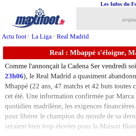
Les Infos du F
26/06
PSG
: Ruiz-Atil vers un retour au Bar
emplac
26/06
EdF
: un 3-4-1-2 pour défier la Suisse 
>
>
Actu foot
La Liga
Real Madrid
26/06
PHOTO
: Eriksen, la pensée des Gall
Real : Mbappé s'éloigne, M
26/06
EdF
: Hernandez bien présent à l'entr
Comme l'annonçait la Cadena Ser vendredi soi
26/06
Barça
: Coutinho, un retour à l'Inter ?
23h06
), le Real Madrid a quasiment abandonné
Mbappé (22 ans, 47 matchs et 42 buts toutes c
26/06
Euro
: 81% des joueurs misent sur la 
cet été. Une information confirmée par Marca 
quotidien madrilène, les exigences financière
26/06
EdF
: Rabiot, Kimpembe n'a pas été su
pour libérer le champion du monde de sa derni
seraient bien trop élevées pour la Maison Blan
26/06
Inter
: le PSG finalise l'opération Hak