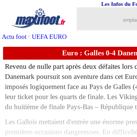
Les Infos du F
...
brèves d'AUJOURD'HUI ( 8 août 202
emplac
...
Liste des brèves du dim. 27 juin 2021
>
Actu foot
UEFA EURO
Euro : Galles 0-4 Danem
26/06
Italie
: R. Mancini - "on a su souffrir"
Revenu de nulle part après deux défaites lors 
26/06
Italie
: Chiesa, 25 ans après le papa
Danemark poursuit son aventure dans cet Euro
imposés logiquement face au Pays de Galles (
26/06
Euro
: Italie 2-1 (a.p.) Autriche (fini)
leur ticket pour les quarts de finale. Les Viki
26/06
Danemark
: Eriksen, la pensée de Hj
du huitième de finale Pays-Bas – République t
Les Gallois mettaient d'entrée une énorme pres
26/06
Chelsea
: Werner parti pour rester
premières occasions dangereuses. En difficulté