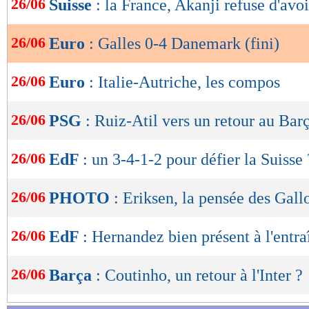
26/06
Suisse
: la France, Akanji refuse d'avo
de
retour des vestiaires puisque le Danemark creus
lecture
trois minutes grâce à Dolberg qui profitait d'
26/06
Euro
: Galles 0-4 Danemark (fini)
OK
Williams pour s'offrir un doublé (0-2, 48e). Se
26/06
Euro
: Italie-Autriche, les compos
assuraient ensuite tranquillement leurs transmi
mal à contenir les assauts trop timides des Gall
26/06
PSG
: Ruiz-Atil vers un retour au Bar
jambes pour renverser la situation.
26/06
EdF
: un 3-4-1-2 pour défier la Suisse 
Au contraire, le Danemark restait le plus dang
de Braithwaite, Maehle offrait un troisième bu
26/06
PHOTO
: Eriksen, la pensée des Gall
match d'une belle frappe du gauche au ras du 
Braithwaite corsait finalement l'addition dans 
26/06
EdF
: Hernandez bien présent à l'entr
90e+6). Une victoire logique des Danois face à
26/06
Barça
: Coutinho, un retour à l'Inter ?
passés au travers de ce huitième de finale et 
après l'expulsion de Wilson à la 90e minute.