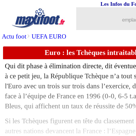
26/06
Barça
: Coutinho, un retour à l'Inter ?
Les Infos du F
26/06
Euro
: 81% des joueurs misent sur la 
emplac
26/06
EdF
: Rabiot, Kimpembe n'a pas été su
>
Actu foot
UEFA EURO
Euro : les Tchèques intraitab
26/06
Inter
: le PSG finalise l'opération Hak
Qui dit phase à élimination directe, dit éventue
26/06
Man Utd
: Martial et van de Beek sacr
à ce petit jeu, la République Tchèque n’a tout
l'Euro avec un trois sur trois dans l’exercice
26/06
Euro
: Galles-Danemark, les compos
face à l’équipe de France en 1996 (0-0, 6-5 t.a
26/06
Belgique
: Chadli absent face au Portu
Bleus, qui affichent un taux de réussite de 50
Si les Tchèques figurent en tête du classement
26/06
Tottenham
: son avenir, Kane n'a auc
autres nations devancent la France : l’Espagne