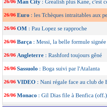
26/06
Man City
: Grealish plus Kane, c'est
de
lecture
26/06
Euro
: les Tchèques intraitables aux p
OK
26/06
OM
: Pau Lopez se rapproche
26/06
Barça
: Messi, la belle formule signée
26/06
Angleterre
: Rashford toujours gêné
26/06
Sassuolo
: Boga suivi par l'Atalanta
26/06
VIDEO
: Nani régale face au club d
26/06
Monaco
: Gil Dias file à Benfica (off.)