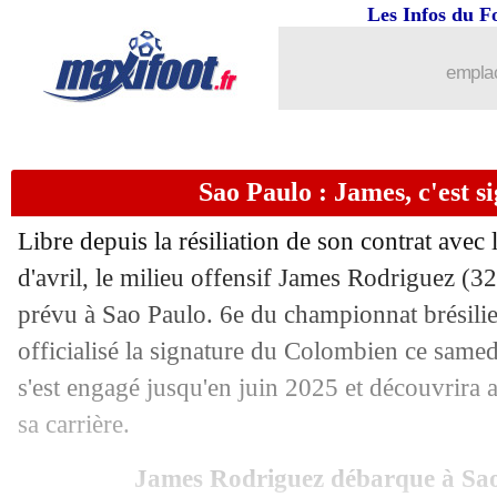
Les Infos du F
emplac
Sao Paulo : James, c'est si
Libre depuis la résiliation de son contrat ave
d'avril, le milieu offensif James Rodriguez (
prévu à Sao Paulo. 6e du championnat brésilien
...
brèves d'AUJOURD'HUI ( 7 août 202
officialisé la signature du Colombien ce sam
...
Liste des brèves du dim. 30 juillet 202
s'est engagé jusqu'en juin 2025 et découvrira 
sa carrière.
29/07
Tottenham
: Reguilon relancé par la 
James Rodriguez débarque à Sao 