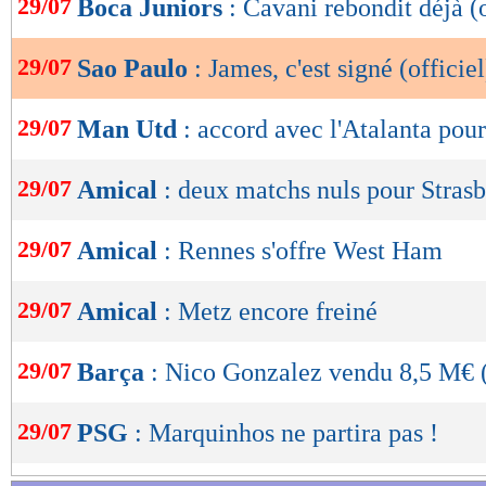
29/07
Boca Juniors
: Cavani rebondit déjà (o
de
lecture
29/07
Sao Paulo
: James, c'est signé (officiel
OK
29/07
Man Utd
: accord avec l'Atalanta pou
29/07
Amical
: deux matchs nuls pour Stras
29/07
Amical
: Rennes s'offre West Ham
29/07
Amical
: Metz encore freiné
29/07
Barça
: Nico Gonzalez vendu 8,5 M€ (
29/07
PSG
: Marquinhos ne partira pas !