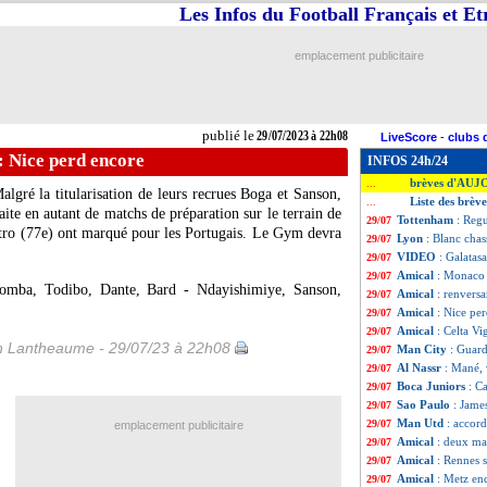
Les Infos du Football Français et E
emplacement publicitaire
publié le
29/07/2023 à 22h08
LiveScore
-
clubs 
: Nice perd encore
INFOS 24h/24
brèves d'AUJ
...
gré la titularisation de leurs recrues Boga et Sanson,
Liste des brève
...
aite en autant de matchs de préparation sur le terrain de
Tottenham
: Regu
29/07
stro (77e) ont marqué pour les Portugais. Le Gym devra
Lyon
: Blanc chas
29/07
VIDEO
: Galatasa
29/07
Amical
: Monaco 
29/07
omba, Todibo, Dante, Bard - Ndayishimiye, Sanson,
Amical
: renvers
29/07
Amical
: Nice pe
29/07
Amical
: Celta Vi
29/07
 Lantheaume - 29/07/23 à 22h08
Man City
: Guard
29/07
Al Nassr
: Mané,
29/07
Boca Juniors
: C
29/07
Sao Paulo
: James
29/07
Man Utd
: accord
29/07
emplacement publicitaire
Amical
: deux ma
29/07
Amical
: Rennes 
29/07
Amical
: Metz en
29/07