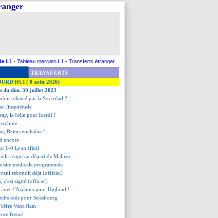
tranger
de L1
-
Tableau mercato L1
-
Transferts étranger
TRANSFERTS
OURD'HUI ( 8 août 2026)
s du dim. 30 juillet 2023
ilon relancé par la Sociedad ?
se l'inquiétude
ray, la folie pour Icardi !
rechute
ant, Reims enchaîne !
rd encore
go 1-0 Lyon (fini)
iola réagit au départ de Mahrez
 visite médicale programmée
avani rebondit déjà (officiel)
, c'est signé (officiel)
 avec l'Atalanta pour Højlund !
tchs nuls pour Strasbourg
s'offre West Ham
core freiné