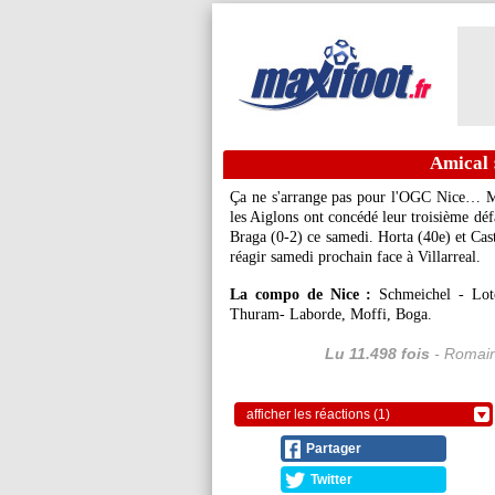
Amical 
Ça ne s'arrange pas pour l'OGC Nice… Mal
les Aiglons ont concédé leur troisième déf
Braga (0-2) ce samedi. Horta (40e) et Ca
réagir samedi prochain face à Villarreal.
La compo de Nice :
Schmeichel - Lot
Thuram- Laborde, Moffi, Boga.
Lu 11.498 fois
- Romain
afficher les réactions (1)
Partager
Twitter