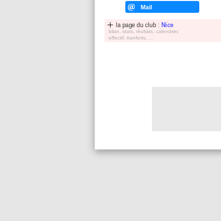
Mail
la page du club :
Nice
bilan, stats, réultats, calendrier,
effectif, tranferts, ...