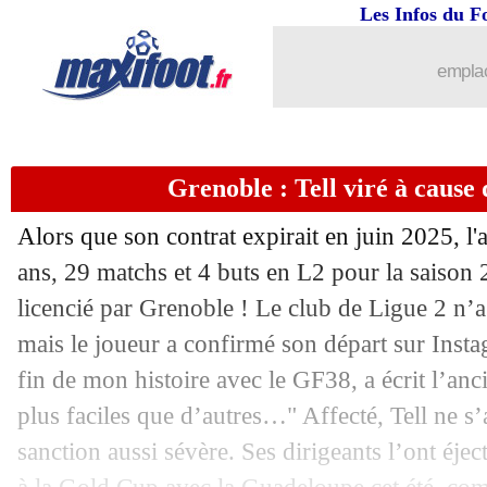
Les Infos du F
29/07
EdF (f)
: H. Renard rend hommage à 
emplac
29/07
Amical
: Toulouse renverse Osasuna
29/07
Amical
: courte victoire pour le Bayer
Grenoble : Tell viré à cause
29/07
CdM (f)
: le classement du groupe F (
Alors que son contrat expirait en juin 2025, l'
29/07
CdM (f)
: France 2-1 Brésil (fini)
ans, 29 matchs et 4 buts en L2 pour la saison
licencié par Grenoble ! Le club de Ligue 2 n
29/07
Man Utd
: la Sociedad veut Van de B
mais le joueur a confirmé son départ sur Insta
fin de mon histoire avec le GF38, a écrit l’anci
29/07
Barça
: Dembélé, une promesse pour l
plus faciles que d’autres…" Affecté, Tell ne s
29/07
Divers
: Hazard vers la retraite ?
sanction aussi sévère. Ses dirigeants l’ont éjec