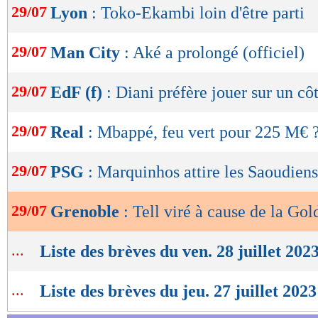
29/07
Lyon
: Toko-Ekambi loin d'être parti
de
lecture
29/07
Man City
: Aké a prolongé (officiel)
OK
29/07
EdF (f)
: Diani préfère jouer sur un cô
29/07
Real
: Mbappé, feu vert pour 225 M€ 
29/07
PSG
: Marquinhos attire les Saoudiens
29/07
Grenoble
: Tell viré à cause de la Go
...
Liste des brèves du ven. 28 juillet 202
...
Liste des brèves du jeu. 27 juillet 2023