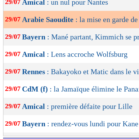
29/07
Amical
: un nul pour Nantes
de
lecture
29/07
Arabie Saoudite
: la mise en garde d
OK
29/07
Bayern
: Mané partant, Kimmich se p
29/07
Amical
: Lens accroche Wolfsburg
29/07
Rennes
: Bakayoko et Matic dans le vi
29/07
CdM (f)
: la Jamaïque élimine le Pan
29/07
Amical
: première défaite pour Lille
29/07
Bayern
: rendez-vous lundi pour Kane