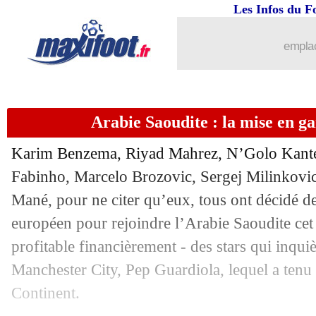
29/07
Amical
: Celta Vigo 1-0 Lyon (fini)
Les Infos du F
29/07
Man City
: Guardiola réagit au dépar
emplac
29/07
Al Nassr
: Mané, visite médicale pr
Arabie Saoudite : la mise en g
29/07
Boca Juniors
: Cavani rebondit déjà (o
Karim Benzema, Riyad Mahrez, N’Golo Kanté
29/07
Sao Paulo
: James, c'est signé (officiel
Fabinho, Marcelo Brozovic, Sergej Milinkovic
Mané, pour ne citer qu’eux, tous ont décidé de 
29/07
Man Utd
: accord avec l'Atalanta pou
européen pour rejoindre l’Arabie Saoudite cet 
29/07
Amical
: deux matchs nuls pour Stras
profitable financièrement - des stars qui inquiè
Manchester City, Pep Guardiola, lequel a tenu 
29/07
Amical
: Rennes s'offre West Ham
Continent.