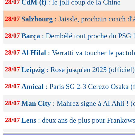
28/07
CdM (f)
: le joli coup de la Chine
de
lecture
28/07
Salzbourg
: Jaissle, prochain coach d'
OK
28/07
Barça
: Dembélé tout proche du PSG 
28/07
Al Hilal
: Verratti va toucher le pactol
28/07
Leipzig
: Rose jusqu'en 2025 (officiel)
28/07
Amical
: Paris SG 2-3 Cerezo Osaka (f
28/07
Man City
: Mahrez signe à Al Ahli ! (o
28/07
Lens
: deux ans de plus pour Frankowsk