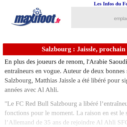
28/07
Amical
: Monaco l'emporte sur le fil
Les Infos du F
28/07
UEFA
: un accord passé avec Chelsea
emplac
28/07
LEC
: la Juve bannie par l'UEFA !
Salzbourg : Jaissle, prochain
28/07
Al-Ahli
: Jaissle, c'est signé (officiel)
En plus des joueurs de renom, l'Arabie Saoudit
28/07
Man Utd
: West Ham recalé pour Mag
entraîneurs en vogue. Auteur de deux bonnes 
Salzbourg, Matthias Jaissle a été libéré pour si
28/07
OM
: Sarr voulait vraiment venir
années avec Al Ahli.
28/07
Atalanta
: Højlund, accord proche av
"Le FC Red Bull Salzbourg a libéré l’entraîneu
fonctions pour le moment. La raison en est le
28/07
Lyon
: la DNCG recadre Textor !
l’Allemand de 35 ans de rejoindre Al Ahli SF