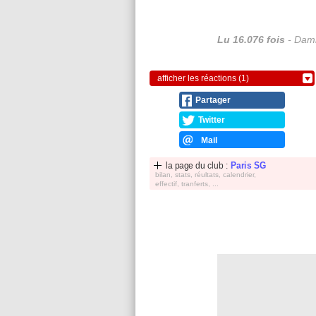
Lu 16.076 fois
- Dami
afficher les réactions (1)
Partager
Twitter
Mail
la page du club :
Paris SG
bilan, stats, réultats, calendrier,
effectif, tranferts, ...