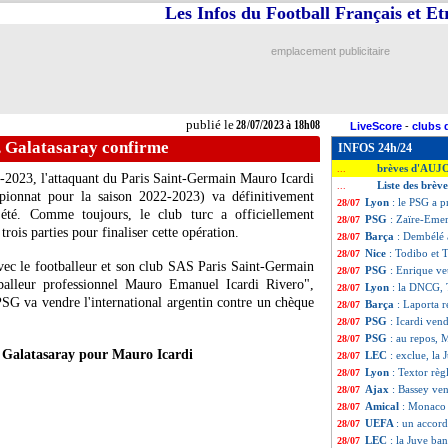
Les Infos du Football Français et E
emplacement publicitaire
publié le
28/07/2023 à 18h08
LiveScore
-
clubs 
, Galatasaray confirme
INFOS 24h/24
brèves d'AUJ
...
22-2023, l'attaquant du Paris Saint-Germain Mauro
Icardi
Liste des brève
...
ionnat pour la saison 2022-2023) va définitivement
Lyon
: le PSG a 
28/07
'été. Comme toujours, le club turc a officiellement
PSG
: Zaïre-Emer
28/07
rois parties pour finaliser cette opération.
Barça
: Dembélé 
28/07
Nice
: Todibo et 
28/07
avec le footballeur et son club SAS Paris Saint-Germain
PSG
: Enrique veu
28/07
tballeur professionnel Mauro Emanuel Icardi Rivero",
Lyon
: la DNCG, 
28/07
PSG va vendre l'international argentin contre un chèque
Barça
: Laporta r
28/07
PSG
: Icardi vend
28/07
PSG
: au repos, 
28/07
 Galatasaray pour Mauro Icardi
LEC
: exclue, la 
28/07
Lyon
: Textor règ
28/07
Ajax
: Bassey ve
28/07
Amical
: Monaco l
28/07
UEFA
: un accord
28/07
LEC
: la Juve ba
28/07