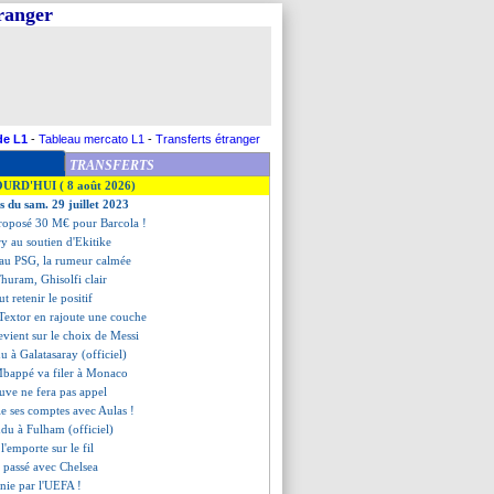
tranger
de L1
-
Tableau mercato L1
-
Transferts étranger
TRANSFERTS
OURD'HUI ( 8 août 2026)
s du sam. 29 juillet 2023
proposé 30 M€ pour Barcola !
y au soutien d'Ekitike
au PSG, la rumeur calmée
Thuram, Ghisolfi clair
t retenir le positif
Textor en rajoute une couche
evient sur le choix de Messi
u à Galatasaray (officiel)
Mbappé va filer à Monaco
Juve ne fera pas appel
le ses comptes avec Aulas !
ndu à Fulham (officiel)
'emporte sur le fil
 passé avec Chelsea
nnie par l'UEFA !