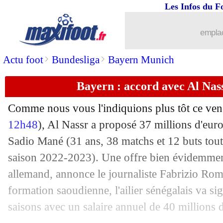
Les Infos du F
28/07
LEC
: exclue, la Juve ne fera pas appe
emplac
28/07
Lyon
: Textor règle ses comptes avec 
>
>
Actu foot
Bundesliga
Bayern Munich
28/07
Ajax
: Bassey vendu à Fulham (officie
Bayern : accord avec Al Nas
28/07
Amical
: Monaco l'emporte sur le fil
Comme nous vous l'indiquions plus tôt ce ven
28/07
UEFA
: un accord passé avec Chelsea
12h48
), Al Nassr a proposé 37 millions d'eu
Sadio
Mané
(31 ans, 38 matchs et 12 buts tout
28/07
LEC
: la Juve bannie par l'UEFA !
saison 2022-2023). Une offre bien évidemment
allemand, annonce le journaliste Fabrizio Rom
28/07
Al-Ahli
: Jaissle, c'est signé (officiel)
formation saoudienne, l'ailier sénégalais va sig
saisons avec un salaire annuel de 40 millions d
28/07
Man Utd
: West Ham recalé pour Mag