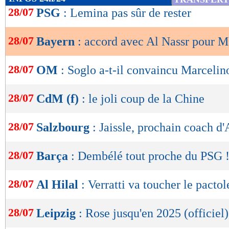
de
28/07
PSG
: Lemina pas sûr de rester
lecture
28/07
Bayern
: accord avec Al Nassr pour M
OK
28/07
OM
: Soglo a-t-il convaincu Marcelin
28/07
CdM (f)
: le joli coup de la Chine
28/07
Salzbourg
: Jaissle, prochain coach d'
28/07
Barça
: Dembélé tout proche du PSG 
28/07
Al Hilal
: Verratti va toucher le pactol
28/07
Leipzig
: Rose jusqu'en 2025 (officiel)