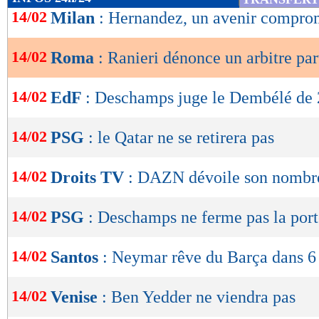
de
14/02
Milan
: Hernandez, un avenir comprom
lecture
14/02
Roma
: Ranieri dénonce un arbitre part
OK
14/02
EdF
: Deschamps juge le Dembélé de
14/02
PSG
: le Qatar ne se retirera pas
14/02
Droits TV
: DAZN dévoile son nombr
14/02
PSG
: Deschamps ne ferme pas la porte
14/02
Santos
: Neymar rêve du Barça dans 6
14/02
Venise
: Ben Yedder ne viendra pas