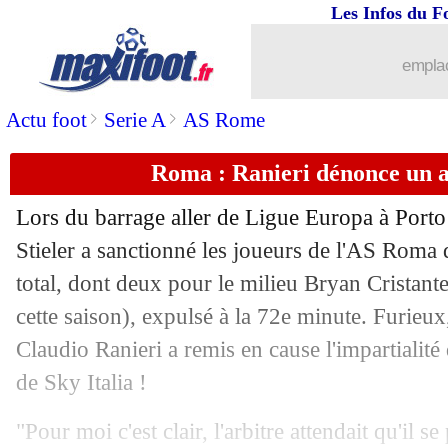
Les Infos du F
14/02
PSG
: Deschamps juge le collectif par
emplac
14/02
OM
: Nadir évoque le style De Zerbi
>
>
Actu foot
Serie A
AS Rome
14/02
Real
: un ancien gardien prévient Vini
Roma : Ranieri dénonce un ar
14/02
Arsenal
: Arteta revient sur le mercato
Lors du barrage aller de Ligue Europa à Porto (
14/02
Lille
: N. Bentaleb - "une délivrance"
Stieler a sanctionné les joueurs de l'AS Roma 
total, dont deux pour le milieu Bryan
Cristant
14/02
PSG
: Arsenal, déclic de Dembélé pou
cette saison), expulsé à la 72e minute. Furieux
Claudio Ranieri a remis en cause l'impartialité 
14/02
Man City
: au moins 2 mois sans Akan
de Sky Italia !
14/02
LFP
: DAZN, la Ligue va payer les clu
"Pour moi c'est clair, l'arbitre attendait qu'il 