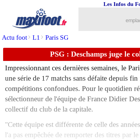
Les Infos du F
14/02
L2
: les résultats de la soirée
emplac
14/02
Lyon
: Nuamah est épanoui
>
>
Actu foot
L1
Paris SG
14/02
Betis
: Antony a retrouvé le sourire
PSG : Deschamps juge le col
14/02
Real
: Vinicius, Ancelotti est "fatigué"
Impressionnant ces dernières semaines, le Pari
14/02
Nice
: Haise justifie la prolongation d
une série de 17 matchs sans défaite depuis fi
compétitions confondues. Pour le quotidien rég
14/02
L1
: Brest-Auxerre, les compos
sélectionneur de l'équipe de France Didier De
collectif du club de la capitale.
14/02
OM
: De Zerbi croit beaucoup en Ded
"Cette équipe est différente de celle des anné
14/02
Ajax
: deux ans de plus pour Berghuis 
l'a pas empêchée de remporter des titres par le