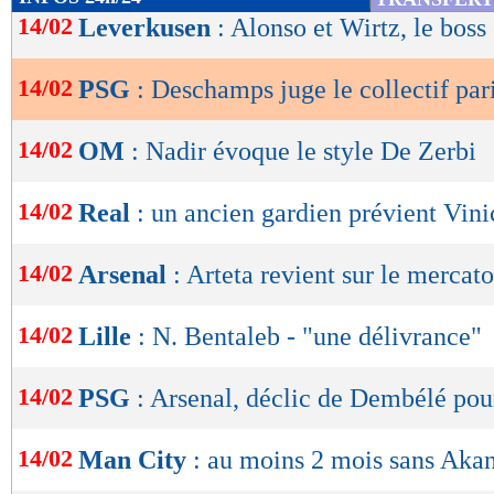
de
14/02
Leverkusen
: Alonso et Wirtz, le boss
lecture
14/02
PSG
: Deschamps juge le collectif par
OK
14/02
OM
: Nadir évoque le style De Zerbi
14/02
Real
: un ancien gardien prévient Vini
14/02
Arsenal
: Arteta revient sur le mercato
14/02
Lille
: N. Bentaleb - "une délivrance"
14/02
PSG
: Arsenal, déclic de Dembélé pou
14/02
Man City
: au moins 2 mois sans Akan