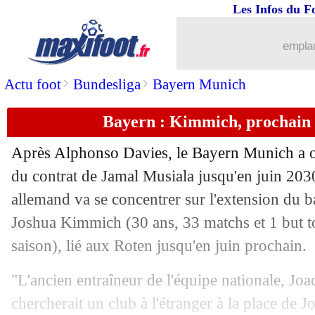
Les Infos du F
emplac
>
>
Actu foot
Bundesliga
Bayern Munich
Bayern : Kimmich, prochain d
...
brèves d'AUJOURD'HUI ( 7 août 202
Après Alphonso Davies, le Bayern Munich a of
...
Liste des brèves du sam. 15 février 20
du contrat de Jamal Musiala jusqu'en juin 203
allemand va se concentrer sur l'extension du b
14/02
Bayern
: Eberl garde un oeil sur Wirtz
Joshua
Kimmich
(30 ans, 33 matchs et 1 but t
saison), lié aux Roten jusqu'en juin prochain.
14/02
Ang.
: Chelsea giflé à Brighton
"L'ancien entraîneur de l'équipe nationale, Joa
14/02
L1
: Brest 2-2 Auxerre (fini)
chercherait un club à l'étranger à la place de 