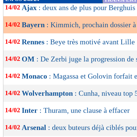
de
14/02
Ajax
: deux ans de plus pour Berghuis 
lecture
14/02
Bayern
: Kimmich, prochain dossier à
OK
14/02
Rennes
: Beye très motivé avant Lille
14/02
OM
: De Zerbi juge la progression de
14/02
Monaco
: Magassa et Golovin forfait
14/02
Wolverhampton
: Cunha, niveau top 
14/02
Inter
: Thuram, une clause à effacer
14/02
Arsenal
: deux buteurs déjà ciblés pour