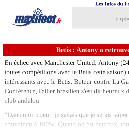
Les Infos du F
emplac
Betis : Antony a retrouvé
En échec avec Manchester United,
Antony
(24
toutes compétitions avec le Betis cette saison) 
intéressants avec le Betis. Buteur contre La Ga
Conférence, l'ailier brésilien s'est dit heureux
club andalou.
"Dans mon coeur, je savais que je serais super 
convaincu à 100%. Quand on est heureux, tout 