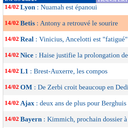
de
14/02
Lyon
: Nuamah est épanoui
lecture
14/02
Betis
: Antony a retrouvé le sourire
OK
14/02
Real
: Vinicius, Ancelotti est "fatigué"
14/02
Nice
: Haise justifie la prolongation d
14/02
L1
: Brest-Auxerre, les compos
14/02
OM
: De Zerbi croit beaucoup en Ded
14/02
Ajax
: deux ans de plus pour Berghuis 
14/02
Bayern
: Kimmich, prochain dossier à