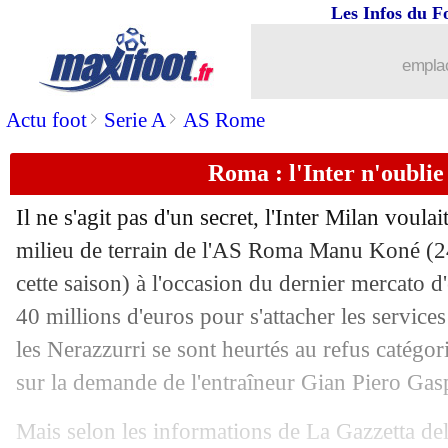
Les Infos du F
11/09
OM
: Pavard, les attentes de De Zerbi
emplac
11/09
OM
: le bilan mercato de De Zerbi
>
>
Actu foot
Serie A
AS Rome
11/09
AEK
: Martial proposé à 6 clubs mexi
Roma : l'Inter n'oubli
11/09
OM
: Pavard a parlé avec Rabiot
Il ne s'agit pas d'un secret, l'Inter Milan voulai
11/09
Chelsea
: la réaction aux accusations 
milieu de terrain de l'AS Roma Manu
Koné
(2
cette saison) à l'occasion du dernier mercato d'
11/09
OM
: son poste, le message de Pavard
40 millions d'euros pour s'attacher les services 
les Nerazzurri se sont heurtés au refus catégor
11/09
PSG
: le pressing, les explications d
sur la demande de l'entraîneur Gian Piero Gasp
11/09
Chelsea
: 74 charges retenues par la F
Mais selon les informations de La Gazzetta dell