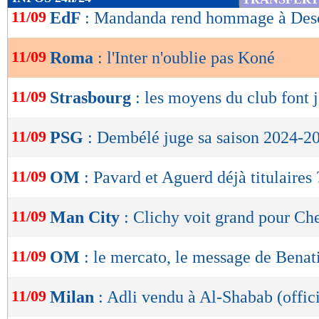
de
11/09
EdF
: Mandanda rend hommage à De
lecture
11/09
Roma
: l'Inter n'oublie pas Koné
OK
11/09
Strasbourg
: les moyens du club font ja
11/09
PSG
: Dembélé juge sa saison 2024-2
11/09
OM
: Pavard et Aguerd déjà titulaires 
11/09
Man City
: Clichy voit grand pour Ch
11/09
OM
: le mercato, le message de Benat
11/09
Milan
: Adli vendu à Al-Shabab (offici