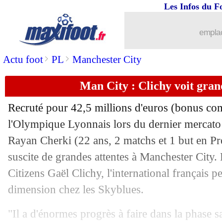
Les Infos du F
11/09
OM
: Pavard a parlé avec Rabiot
emplac
11/09
Chelsea
: la réaction aux accusations 
>
>
Actu foot
PL
Manchester City
11/09
OM
: son poste, le message de Pavard
Man City : Clichy voit gra
11/09
PSG
: le pressing, les explications d
Recruté pour 42,5 millions d'euros (bonus co
l'Olympique Lyonnais lors du dernier mercato d
11/09
Chelsea
: 74 charges retenues par la F
Rayan
Cherki
(22 ans, 2 matchs et 1 but en Pr
11/09
suscite de grandes attentes à Manchester City. 
OM
: Mandanda, l'hommage du club
Citizens Gaël Clichy, l'international français 
11/09
Al-Fateh
: Toko Ekambi a signé (offic
dimension chez les Skyblues.
11/09
EdF
: 17 places réservées pour le Mon
"Il a d'énormes progrès à faire dans la phase s