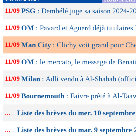
de
Lu 9.877 fois
- Damien Da Silva 
11/09
PSG
: Dembélé juge sa saison 2024-2
lecture
OK
11/09
OM
: Pavard et Aguerd déjà titulaires 
11/09
Man City
: Clichy voit grand pour Ch
11/09
OM
: le mercato, le message de Benat
11/09
Milan
: Adli vendu à Al-Shabab (offici
11/09
Bournemouth
: Faivre prêté à Al-Taa
...
Liste des brèves du mer. 10 septembre
...
Liste des brèves du mar. 9 septembre 