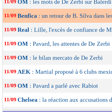
11/09
OM
: les mots de De Zerbi sur Balerdi
de
lecture
11/09
Benfica
: un retour de B. Silva dans le
OK
11/09
Real
: Lille, l'excès de confiance de M
11/09
OM
: Pavard, les attentes de De Zerbi
11/09
OM
: le bilan mercato de De Zerbi
11/09
AEK
: Martial proposé à 6 clubs mexi
11/09
OM
: Pavard a parlé avec Rabiot
11/09
Chelsea
: la réaction aux accusations 