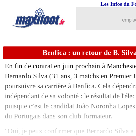
11/09
LdC
: la finale de 2027 au Metropolit
Les Infos du F
11/09
Athletic
: feu vert pour Laporte
emplac
11/09
Neom
: deux recrues pour 26 M€ (offic
Benfica : un retour de B. Silv
11/09
Limassol
: c'est signé pour Ochoa (offi
En fin de contrat en juin prochain à Manchester
11/09
Porto
: Mora reste et justifie son choix
Bernardo
Silva
(31 ans, 3 matchs en Premier L
poursuivre sa carrière à Benfica. Cela dépendr
11/09
Inter
: Ordóñez pisté pour 2026
indépendant de sa volonté : le résultat de l'éle
11/09
Ang.
: nouvelle sale affaire pour Davi
puisque c’est le candidat João Noronha Lopes q
du Portugais dans son club formateur.
11/09
AEK
: Martial va bien filer à Monterr
"Oui, je peux confirmer que Bernardo Silva a u