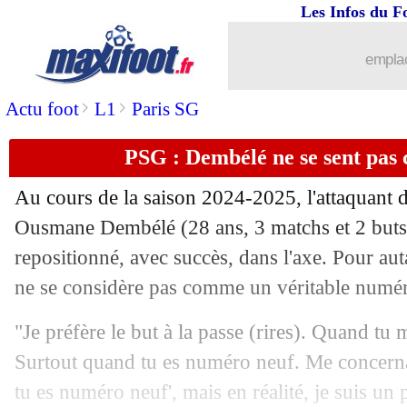
Les Infos du F
11/09
OM
: les mots de De Zerbi sur Balerdi
emplac
11/09
Benfica
: un retour de B. Silva dans le
>
>
Actu foot
L1
Paris SG
11/09
Real
: Lille, l'excès de confiance de M
PSG : Dembélé ne se sent pas
11/09
OM
: Pavard, les attentes de De Zerbi
Au cours de la saison 2024-2025, l'attaquant 
11/09
OM
: le bilan mercato de De Zerbi
Ousmane
Dembélé
(28 ans, 3 matchs et 2 buts
repositionné, avec succès, dans l'axe. Pour auta
11/09
AEK
: Martial proposé à 6 clubs mexi
ne se considère pas comme un véritable numér
11/09
OM
: Pavard a parlé avec Rabiot
"Je préfère le but à la passe (rires). Quand tu 
Surtout quand tu es numéro neuf. Me concerna
11/09
Chelsea
: la réaction aux accusations 
tu es numéro neuf', mais en réalité, je suis un p