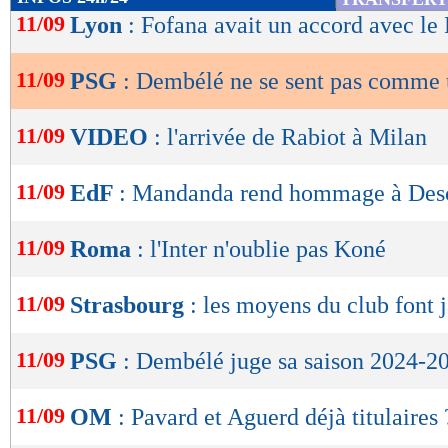
de
11/09
Lyon
: Fofana avait un accord avec le
lecture
11/09
PSG
: Dembélé ne se sent pas comme 
OK
11/09
VIDEO
: l'arrivée de Rabiot à Milan
11/09
EdF
: Mandanda rend hommage à De
11/09
Roma
: l'Inter n'oublie pas Koné
11/09
Strasbourg
: les moyens du club font ja
11/09
PSG
: Dembélé juge sa saison 2024-2
11/09
OM
: Pavard et Aguerd déjà titulaires 