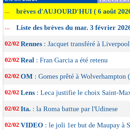
de
...
brèves d'AUJOURD'HUI ( 6 août 202
lecture
OK
...
Liste des brèves du mar. 3 février 202
02/02
Rennes
: Jacquet transféré à Liverpool 
02/02
Real
: Fran Garcia a été retenu
02/02
OM
: Gomes prêté à Wolverhampton (o
02/02
Lens
: Leca justifie le choix Saint-M
02/02
Ita.
: la Roma battue par l'Udinese
02/02
VIDEO
: le joli 1er but de Maupay à S