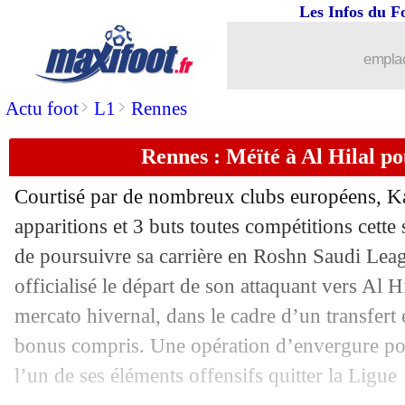
Les Infos du F
emplac
>
>
Actu foot
L1
Rennes
Rennes : Méïté à Al Hilal po
Courtisé par de nombreux clubs européens, 
apparitions et 3 buts toutes compétitions cette 
de poursuivre sa carrière en Roshn Saudi Lea
officialisé le départ de son attaquant vers Al H
mercato hivernal, dans le cadre d’un transfert
bonus compris. Une opération d’envergure pour
l’un de ses éléments offensifs quitter la Ligu