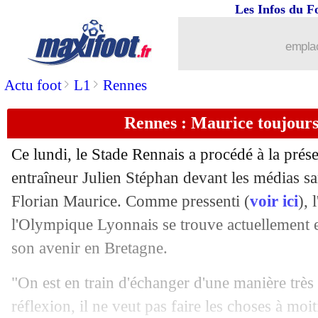
Les Infos du F
20/11
Leverkusen
: Xabi Alonso ne sera pas
emplac
20/11
PSG
: Newcastle veut toujours Ekitike
>
>
Actu foot
L1
Rennes
20/11
Milan
: le message de Giroud aux diri
Rennes : Maurice toujours
20/11
EdF (Espoirs)
: Henry déçu de ses jou
Ce lundi, le Stade Rennais a procédé à la prése
20/11
EdF (Espoirs)
: les Bleuets sèchement 
entraîneur Julien Stéphan devant les médias san
Florian Maurice. Comme pressenti (
voir ici
), 
20/11
Atletico
: Griezmann, la théorie de K
l'Olympique Lyonnais se trouve actuellement e
son avenir en Bretagne.
20/11
EdF
: Rabiot définit son rôle
"On est en train d'échanger d'une manière très r
20/11
PSG
: confirmation pour Zaïre-Emery
réflexion, il ne veut pas faire les choses à m