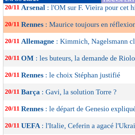
de
20/11
Arsenal
: l'OM sur F. Vieira pour cet h
lecture
20/11
Rennes
: Maurice toujours en réflexio
OK
20/11
Allemagne
: Kimmich, Nagelsmann cl
20/11
OM
: les buteurs, la demande de Riol
20/11
Rennes
: le choix Stéphan justifié
20/11
Barça
: Gavi, la solution Torre ?
20/11
Rennes
: le départ de Genesio expliqu
20/11
UEFA
: l'Italie, Ceferin a agacé l'Ukra