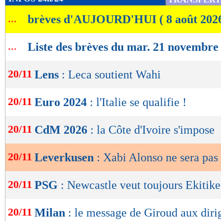
de
...
brèves d'AUJOURD'HUI ( 8 août 202
lecture
OK
...
Liste des brèves du mar. 21 novembre
20/11
Lens
: Leca soutient Wahi
20/11
Euro 2024
: l'Italie se qualifie !
20/11
CdM 2026
: la Côte d'Ivoire s'impose
20/11
Leverkusen
: Xabi Alonso ne sera pas
20/11
PSG
: Newcastle veut toujours Ekitike
20/11
Milan
: le message de Giroud aux diri