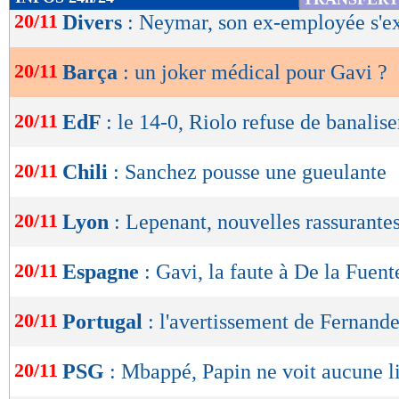
de
20/11
Divers
: Neymar, son ex-employée s'e
lecture
20/11
Barça
: un joker médical pour Gavi ?
OK
20/11
EdF
: le 14-0, Riolo refuse de banalise
20/11
Chili
: Sanchez pousse une gueulante
20/11
Lyon
: Lepenant, nouvelles rassurante
20/11
Espagne
: Gavi, la faute à De la Fuent
20/11
Portugal
: l'avertissement de Fernand
20/11
PSG
: Mbappé, Papin ne voit aucune l