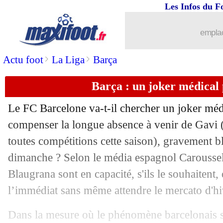
Les Infos du F
20/11
Man City
: Mendy réclame ses salair
emplac
20/11
Arsenal
: l'OM sur F. Vieira pour cet h
>
>
Actu foot
La Liga
Barça
20/11
Rennes
: Maurice toujours en réflexio
Barça : un joker médical
20/11
Allemagne
: Kimmich, Nagelsmann cl
Le FC Barcelone va-t-il chercher un joker méd
20/11
OM
: les buteurs, la demande de Riol
compenser la longue absence à venir de
Gavi
(
toutes compétitions cette saison), gravement b
20/11
Rennes
: le choix Stéphan justifié
dimanche ? Selon le média espagnol Caroussel
Blaugrana sont en capacité, s'ils le souhaitent, 
20/11
Barça
: Gavi, la solution Torre ?
l’immédiat sans même attendre le mercato d'hiv
20/11
Rennes
: le départ de Genesio expliqu
Dans la mesure où le phénomène barcelonais s