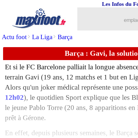
Les Infos du F
20/11
EdF (Espoirs)
: les Bleuets sèchement 
emplac
20/11
Atletico
: Griezmann, la théorie de K
>
>
Actu foot
La Liga
Barça
20/11
EdF
: Rabiot définit son rôle
Barça : Gavi, la soluti
20/11
PSG
: confirmation pour Zaïre-Emery
Et si le FC Barcelone palliait la longue absenc
20/11
EdF
: Samba titulaire en Grèce
terrain
Gavi
(19 ans, 12 matchs et 1 but en Liga
Alors qu'un joker médical représente une possi
20/11
Sondage MF
: le PSG verra les 8es
12h02
), le quotidien Sport explique que les B
le jeune Pablo
Torre
(20 ans, 8 apparitions en 
20/11
OM-OL
: Longoria veut un Vélodrom
prêt à Gérone.
20/11
Lyon
: Juninho aurait posé deux condi
En effet, depuis plusieurs semaines, le Barça