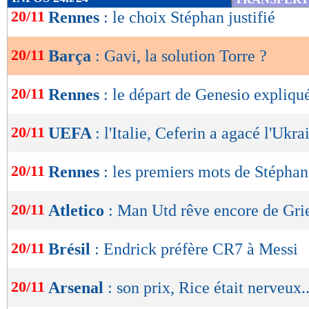
de
20/11
Rennes
: le choix Stéphan justifié
lecture
20/11
Barça
: Gavi, la solution Torre ?
OK
20/11
Rennes
: le départ de Genesio expliqu
20/11
UEFA
: l'Italie, Ceferin a agacé l'Ukra
20/11
Rennes
: les premiers mots de Stéphan
20/11
Atletico
: Man Utd rêve encore de Gr
20/11
Brésil
: Endrick préfère CR7 à Messi
20/11
Arsenal
: son prix, Rice était nerveux..