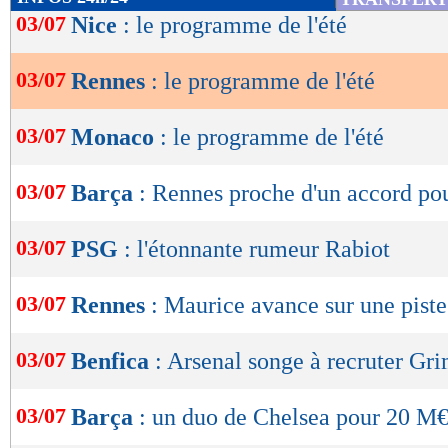
de
03/07
Nice
: le programme de l'été
lecture
03/07
Rennes
: le programme de l'été
OK
03/07
Monaco
: le programme de l'été
03/07
Barça
: Rennes proche d'un accord po
03/07
PSG
: l'étonnante rumeur Rabiot
03/07
Rennes
: Maurice avance sur une piste
03/07
Benfica
: Arsenal songe à recruter Gr
03/07
Barça
: un duo de Chelsea pour 20 M€