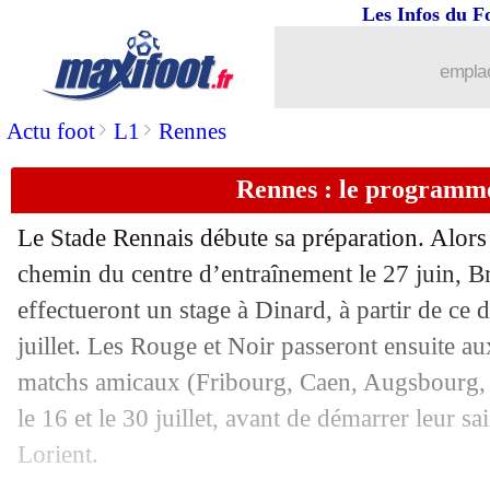
Les Infos du F
03/07
Bordeaux
: Porto veut Hwang !
emplac
03/07
Man Utd
: une discussion prévue ave
>
>
Actu foot
L1
Rennes
03/07
OM
: un intérêt pour Tiémoué Bakayo
Rennes : le programme
03/07
PSG
: la tendance se confirme pour S
Le Stade Rennais débute sa préparation. Alors 
03/07
Hoffenheim
: Strasbourg confirme po
chemin du centre d’entraînement le 27 juin, 
effectueront un stage à Dinard, à partir de ce 
03/07
OM
: Kluivert aimerait s'imposer à l
juillet. Les Rouge et Noir passeront ensuite a
matchs amicaux (Fribourg, Caen, Augsbourg, N
03/07
Chelsea
: le Milan relance la piste Zi
le 16 et le 30 juillet, avant de démarrer leur s
Lorient.
03/07
PSG
: Naples pense à Navas !