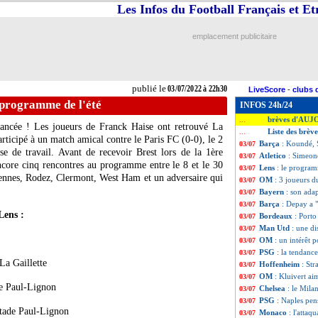
Les Infos du Football Français et E
emplacement publicitaire
publié le
03/07/2022 à 22h30
LiveScore
-
clubs 
 programme de l'été
INFOS 24h/24
brèves d'AUJ
...
 lancée ! Les joueurs de Franck Haise ont retrouvé La
Liste des brève
...
participé à un match amical contre le Paris FC (0-0), le 2
Barça
: Koundé, 
03/07
se de travail. Avant de recevoir Brest lors de la 1ère
Atletico
: Simeon
03/07
ncore cinq rencontres au programme entre le 8 et le 30
Lens
: le program
03/07
ciennes, Rodez, Clermont, West Ham et un adversaire qui
OM
: 3 joueurs d
03/07
Bayern
: son ada
03/07
Barça
: Depay a 
03/07
Lens :
Bordeaux
: Port
03/07
Man Utd
: une d
03/07
OM
: un intérêt
03/07
PSG
: la tendanc
03/07
La Gaillette
Hoffenheim
: St
03/07
OM
: Kluivert ai
03/07
e Paul-Lignon
Chelsea
: le Mila
03/07
PSG
: Naples pen
03/07
tade Paul-Lignon
Monaco
: l'attaq
03/07