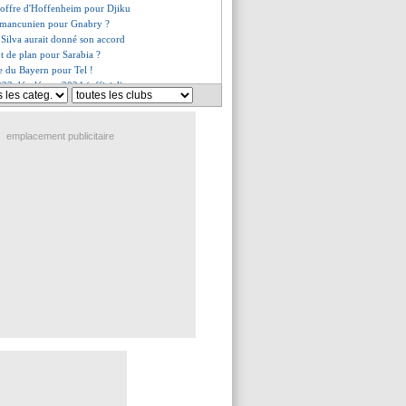
 offre d'Hoffenheim pour Djiku
l mancunien pour Gnabry ?
 Silva aurait donné son accord
 de plan pour Sarabia ?
re du Bayern pour Tel !
2023 décalée en 2024 (officiel)
ecalé Wolverhampton
me de l'été
ramme de l'été
emplacement publicitaire
gramme de l'été
roche d'un accord pour Umtiti ?
e rumeur Rabiot
 avance sur une piste en défense
 songe à recruter Grimaldo
e Chelsea pour 20 M€ ?
 vendu en Angleterre (off.)
 aurait pu retourner à Chelsea
enech fustige un choix "aberrant"
i Maria, c'est presque fait
G passerait son tour pour Ronaldo
 Marseille
me de l'été
e de l'été
me de l'été
helsea prépare une offre XXL !
olongé en cas de Ballon d'Or ?