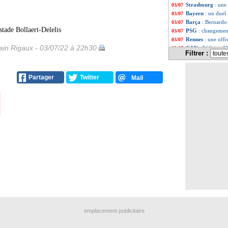
Strasbourg
: une
03/07
Bayern
: un due
03/07
Barça
: Bernardo
03/07
tade Bollaert-Delelis
PSG
: changement
03/07
Rennes
: une off
03/07
in Rigaux - 03/07/22 à 22h30
CAN
: l'édition 
03/07
Filtrer :
PSG
: Icardi a r
03/07
Nice
: le program
03/07
Rennes
: le prog
03/07
Partager
Twitter
Mail
Monaco
: le pro
03/07
Barça
: Rennes p
03/07
PSG
: l'étonnant
03/07
Rennes
: Maurice
03/07
Benfica
: Arsenal
03/07
Barça
: un duo d
03/07
Troyes
: Biancone
03/07
Liverpool
: Salah
03/07
OM
: Tudor, Dom
03/07
Juve
: Pogba et D
03/07
Man Utd
: le PS
03/07
OM
: Tudor est à
03/07
Lyon
: le program
03/07
OM
: le programm
03/07
PSG
: le program
03/07
emplacement publicitaire
Juve
: De Ligt, C
03/07
Real
: Benzema pr
03/07