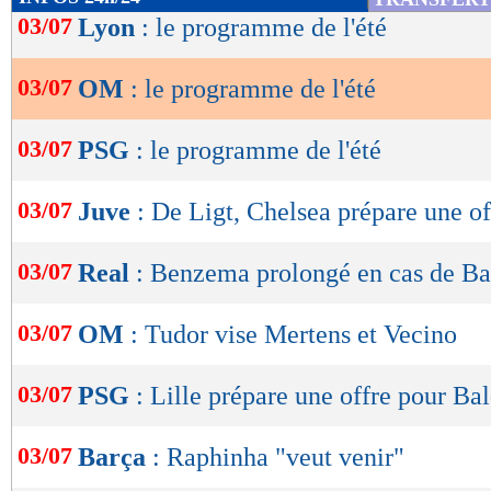
de
03/07
Lyon
: le programme de l'été
27 juillet :
Betis - OM, à 20h30 au Proact S
lecture
Story).
03/07
OM
: le programme de l'été
OK
31 juillet :
OM - Milan AC, à 18h00 au Stade
03/07
PSG
: le programme de l'été
RMC Story).
Lu 28.683 fois
- Romain Rigaux -
03/07
Juve
: De Ligt, Chelsea prépare une o
03/07
Real
: Benzema prolongé en cas de Ba
03/07
OM
: Tudor vise Mertens et Vecino
03/07
PSG
: Lille prépare une offre pour Ba
03/07
Barça
: Raphinha "veut venir"