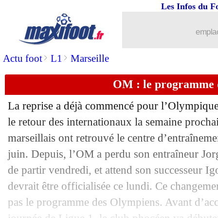
Les Infos du F
03/07
CAN
: l'édition 2023 décalée en 2024 (
emplac
03/07
PSG
: Icardi a recalé Wolverhampton
>
>
Actu foot
L1
Marseille
03/07
Nice
: le programme de l'été
OM : le programme d
03/07
Rennes
: le programme de l'été
La reprise a déjà commencé pour l’Olympique 
03/07
Monaco
: le programme de l'été
le retour des internationaux la semaine procha
marseillais ont retrouvé le centre d’entraîne
03/07
Barça
: Rennes proche d'un accord po
juin. Depuis, l’OM a perdu son entraîneur Jor
de partir vendredi, et attend son successeur Ig
03/07
PSG
: l'étonnante rumeur Rabiot
devrait être officialisée ce lundi. Ce changem
pas le programme des Olympiens. Avant d’accu
03/07
Rennes
: Maurice avance sur une piste