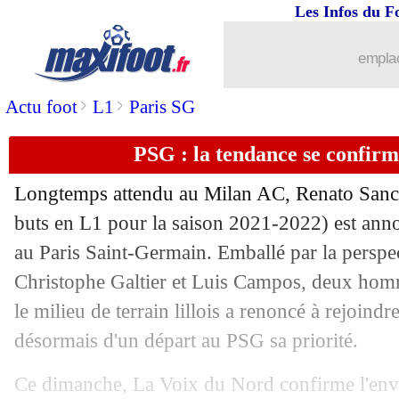
Les Infos du F
emplac
>
>
Actu foot
L1
Paris SG
PSG : la tendance se confir
Longtemps attendu au Milan AC, Renato Sanch
buts en L1 pour la saison 2021-2022) est anno
au Paris Saint-Germain. Emballé par la perspec
Christophe Galtier et Luis Campos, deux homme
le milieu de terrain lillois a renoncé à rejoindre 
...
brèves d'AUJOURD'HUI ( 9 août 202
désormais d'un départ au PSG sa priorité.
...
Liste des brèves du lun. 4 juillet 2022
Ce dimanche, La Voix du Nord confirme l'envie