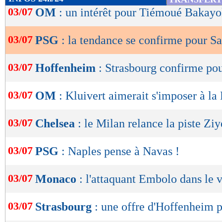
de
03/07
OM
: un intérêt pour Tiémoué Bakayo
lecture
03/07
PSG
: la tendance se confirme pour S
OK
03/07
Hoffenheim
: Strasbourg confirme po
03/07
OM
: Kluivert aimerait s'imposer à l
03/07
Chelsea
: le Milan relance la piste Zi
03/07
PSG
: Naples pense à Navas !
03/07
Monaco
: l'attaquant Embolo dans le v
03/07
Strasbourg
: une offre d'Hoffenheim 