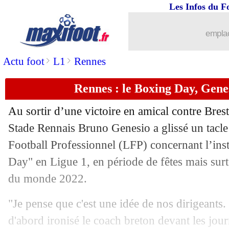
Les Infos du F
23/12
Dortmund
: la mise au point de Mou
emplac
23/12
Argentine
: E. Martinez a réalisé son 
>
>
Actu foot
L1
Rennes
23/12
PSG
: un message pour Matuidi
Rennes : le Boxing Day, Gene
23/12
Leeds
: Llorente jusqu'en 2026 (officie
Au sortir d’une victoire en amical contre Brest
23/12
Argentine
: pas de retraite pour Di Ma
Stade Rennais Bruno Genesio a glissé un tacle
Football Professionnel (LFP) concernant l’ins
23/12
Juve
: Allegri jouera à fond la C3
Day" en Ligue 1, en période de fêtes mais surt
du monde 2022.
23/12
Aston Villa
: Emery va parler avec E.
"Je pense que c'est une idée de nos dirigeants.
23/12
Chelsea
: Kanté devra encore patienter
d'abord ironisé le coach breton devant les journa