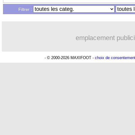
23/12
EdF
: Benzema, un problème avec des
Filtrer :
23/12
PSG
: la rumeur Fred
emplacement publici
23/12
OM
: Ronaldo, Boli a fait sourire la d
23/12
Affaire
: Mathias Pogba est sorti de pr
- © 2000-2026 MAXIFOOT -
choix de consentemen
23/12
PSG
: Larqué craint une brouille Me
23/12
EdF
: Deschamps, Dugarry s'explique
23/12
Salernitana
: Ochoa, c'est signé (offic
23/12
EdF
: Oudéa-Castera se paie aussi les