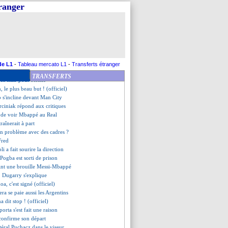
pour Aït-Nouri
tranger
raccroche les crampons ! (off.)
iola s'enflamme pour Lewis !
sse le portrait de Textor
ag rassure Wan-Bissaka
ruyne émerveille Carragher
on pour rejouer la finale !
iola salue la légende De Bruyne
de L1
-
Tableau mercato L1
-
Transferts étranger
ng Day, Genesio tacle la LFP
TRANSFERTS
rès clair pour Kessié
, le plus beau but ! (officiel)
 s'incline devant Man City
arciniak répond aux critiques
e de voir Mbappé au Real
raînerait à part
n problème avec des cadres ?
Fred
i a fait sourire la direction
 Pogba est sorti de prison
int une brouille Messi-Mbappé
 Dugarry s'explique
oa, c'est signé (officiel)
ra se paie aussi les Argentins
a dit stop ! (officiel)
porta s'est fait une raison
confirme son départ
latéral Puchacz dans le viseur