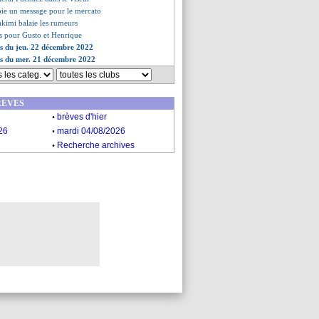
oie un message pour le mercato
Hakimi balaie les rumeurs
es pour Gusto et Henrique
es du jeu. 22 décembre 2022
es du mer. 21 décembre 2022
REVES
.
brèves d'hier
.
26
mardi 04/08/2026
.
Recherche archives