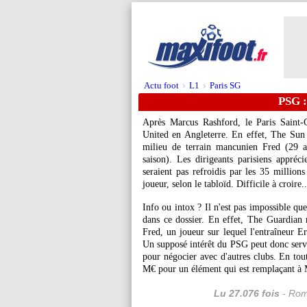
Actu foot
L1
Paris SG
>
>
PSG :
Après Marcus Rashford, le Paris Saint-
United en Angleterre. En effet, The Sun a
milieu de terrain mancunien Fred (29 an
saison). Les dirigeants parisiens appréc
seraient pas refroidis par les 35 millio
joueur, selon le tabloïd. Difficile à croire..
Info ou intox ? Il n'est pas impossible que
dans ce dossier. En effet, The Guardian
Fred, un joueur sur lequel l'entraîneur Er
Un supposé intérêt du PSG peut donc servi
pour négocier avec d'autres clubs. En tou
M€ pour un élément qui est remplaçant à
Lu 27.076 fois
- Rom