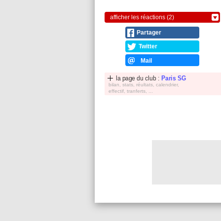
afficher les réactions (2)
Partager
Twitter
Mail
la page du club :
Paris SG
bilan, stats, réultats, calendrier,
effectif, tranferts, ...