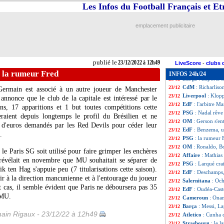
Nice
: un intérêt 
23/12
Les Infos du Football Français et E
Divers
: Matuidi 
23/12
Man City
: Guard
23/12
emplacement publicitaire
Lyon
: Marçal dre
23/12
Man Utd
: Ten H
23/12
Man City
: De B
23/12
CdM
: une pétiti
23/12
publié le
23/12/2022 à 12h49
Man City
: Guard
23/12
LiveScore
-
clubs 
Rennes
: le Boxi
23/12
 la rumeur Fred
INFOS 24h/24
Barça
: Laporta t
23/12
CdM
: Richarlison
23/12
Germain est associé à un autre joueur de Manchester
Liverpool
: Klopp
23/12
nnonce que le club de la capitale est intéressé par le
EdF
: l'arbitre M
23/12
s, 17 apparitions et 1 but toutes compétitions cette
PSG
: Nadal rêv
23/12
ieraient depuis longtemps le profil du Brésilien et ne
OM
: Gerson s'ent
23/12
ns d'euros demandés par les Red Devils pour céder leur
EdF
: Benzema, u
23/12
.
PSG
: la rumeur 
23/12
OM
: Ronaldo, Bol
23/12
 le Paris SG soit utilisé pour faire grimper les enchères
Affaire
: Mathias
23/12
 révélait en novembre que MU souhaitait se séparer de
PSG
: Larqué cra
23/12
ik ten Hag s'appuie peu (7 titularisations cette saison).
EdF
: Deschamps,
23/12
r à la direction mancunienne et à l'entourage du joueur
Salernitana
: Och
23/12
t cas, il semble évident que Paris ne déboursera pas 35
EdF
: Oudéa-Caste
23/12
 MU.
Cameroun
: Onan
23/12
Barça
: Messi, La
23/12
ain Rigaux - 23/12/22 à 12h49
Atletico
: Cunha 
23/12
Strasbourg
: le 
23/12