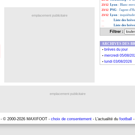
Lyon
: Blanc env
23/12
PSG
: l'agent d'
23/12
Lyon
: inquiétud
23/12
emplacement publicitaire
Liste des brèv
...
Liste des brèv
...
Filtrer :
ARCHIVES DES B
.
brèves du jour
.
mercredi 05/08/20
.
lundi 03/08/2026
emplacement publicitaire
- © 2000-2026 MAXIFOOT -
choix de consentement
- L'actualité du
football
-