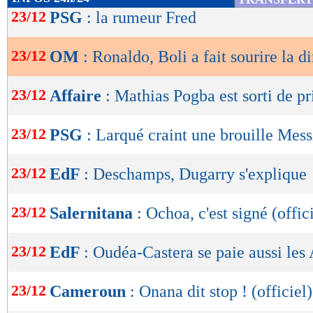
de
23/12
PSG
: la rumeur Fred
lecture
23/12
OM
: Ronaldo, Boli a fait sourire la d
OK
23/12
Affaire
: Mathias Pogba est sorti de pr
23/12
PSG
: Larqué craint une brouille Me
23/12
EdF
: Deschamps, Dugarry s'explique
23/12
Salernitana
: Ochoa, c'est signé (offic
23/12
EdF
: Oudéa-Castera se paie aussi les
23/12
Cameroun
: Onana dit stop ! (officiel)