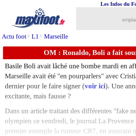
Les Infos du F
23/12
Nice
: un intérêt pour Aït-Nouri
emplac
23/12
Divers
: Matuidi raccroche les crampon
>
>
Actu foot
L1
Marseille
23/12
Man City
: Guardiola s'enflamme pou
OM : Ronaldo, Boli a fait sour
23/12
Lyon
: Marçal dresse le portrait de Te
Basile Boli avait lâché une bombe mardi en a
23/12
Man Utd
: Ten Hag rassure Wan-Biss
Marseille avait été "en pourparlers" avec Crist
dernier pour le faire signer (
voir ici
). Une ann
23/12
Man City
: De Bruyne émerveille Car
excitante, mais fausse ?
23/12
CdM
: une pétition pour rejouer la fina
Dans un article traitant des différentes "fake 
olympien ce vendredi, le journal La Provence
23/12
Man City
: Guardiola salue la légend
premier exemple la rumeur CR7, en assurant que