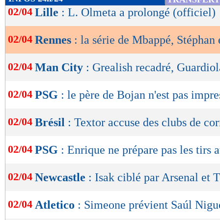
de
02/04
Lille
: L. Olmeta a prolongé (officiel)
lecture
02/04
Rennes
: la série de Mbappé, Stéphan 
OK
02/04
Man City
: Grealish recadré, Guardiol
02/04
PSG
: le père de Bojan n'est pas impr
02/04
Brésil
: Textor accuse des clubs de co
02/04
PSG
: Enrique ne prépare pas les tirs 
02/04
Newcastle
: Isak ciblé par Arsenal et
02/04
Atletico
: Simeone prévient Saúl Nigu