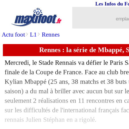
Les Infos du F
02/04
OM
: le tifo, le communiqué cinglan
emplac
02/04
Valenciennes
: la colère de Knockaert 
>
>
Actu foot
L1
Rennes
02/04
Ang.
: Tottenham accroché par West 
Rennes : la série de Mbappé, 
02/04
Ita. (Cpe)
: la Juve prend une option
Mercredi, le Stade Rennais va défier le Paris
02/04
Lyon
: la grosse émotion de Lacazette
finale de la Coupe de France. Face au club bret
Kylian
Mbappé
(25 ans, 38 matchs et 38 buts 
02/04
VIDEO
: les fans de l'OL ont envahi le
saison) a du mal à briller avec aucun but sur l
seulement 2 réalisations en 11 rencontres en ca
02/04
CdF
: Lyon 3-0 Valenciennes (fini)
sur les difficultés de l'international français fa
rennais Julien Stéphan en a rigolé.
02/04
Bayern
: Zaragoza, un futur incertain..