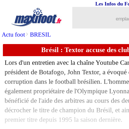
02/04
Ita. (Cpe)
: la Juve prend une option
Les Infos du F
02/04
Lyon
: la grosse émotion de Lacazette
emplac
02/04
VIDEO
: les fans de l'OL ont envahi le
>
Actu foot
BRESIL
Brésil : Textor accuse des clu
02/04
CdF
: Lyon 3-0 Valenciennes (fini)
Lors d'un entretien avec la chaîne Youtube Ca
02/04
Bayern
: Zaragoza, un futur incertain..
président de Botafogo, John Textor, a évoqué
corruption dans le football brésilien. L'homme 
02/04
Rennes
: Mandanda encense Donnar
également propriétaire de l'Olympique Lyonnai
02/04
Real
: Guti compare avec les Galactiq
bénéficié de l'aide des arbitres au cours des 
décrocher le titre de champion du Brésil, et a
02/04
PSG
: le Barça, Rothen inquiet avec 
premier titre depuis 1995 la saison dernière.