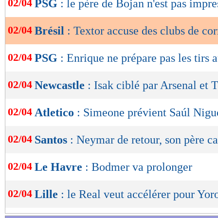
02/04
PSG
: le père de Bojan n'est pas impr
de
lecture
02/04
Brésil
: Textor accuse des clubs de co
OK
02/04
PSG
: Enrique ne prépare pas les tirs 
02/04
Newcastle
: Isak ciblé par Arsenal et
02/04
Atletico
: Simeone prévient Saúl Nigu
02/04
Santos
: Neymar de retour, son père ca
02/04
Le Havre
: Bodmer va prolonger
02/04
Lille
: le Real veut accélérer pour Yor