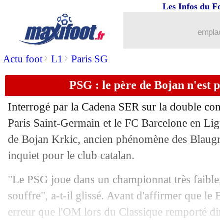
Les Infos du F
02/04
Ang.
: Tottenham accroché par West 
emplac
02/04
Ita. (Cpe)
: la Juve prend une option
>
>
Actu foot
L1
Paris SG
02/04
Lyon
: la grosse émotion de Lacazette
PSG : le père de Bojan n'est 
02/04
VIDEO
: les fans de l'OL ont envahi le
Interrogé par la Cadena SER sur la double conf
02/04
CdF
: Lyon 3-0 Valenciennes (fini)
Paris Saint-Germain et le FC Barcelone en Li
de Bojan Krkic, ancien phénomène des Blaugra
02/04
Bayern
: Zaragoza, un futur incertain..
inquiet pour le club catalan.
02/04
Rennes
: Mandanda encense Donnar
"Le PSG joue dans un championnat très faible
souffre", a-t-il glissé. Avant d'affirmer que le
02/04
Real
: Guti compare avec les Galactiq
erreur que l'OM lors du Classique remporté di