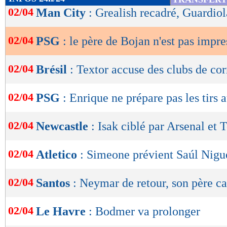
de
02/04
Man City
: Grealish recadré, Guardiol
lecture
02/04
PSG
: le père de Bojan n'est pas impr
OK
02/04
Brésil
: Textor accuse des clubs de co
02/04
PSG
: Enrique ne prépare pas les tirs 
02/04
Newcastle
: Isak ciblé par Arsenal et
02/04
Atletico
: Simeone prévient Saúl Nigu
02/04
Santos
: Neymar de retour, son père ca
02/04
Le Havre
: Bodmer va prolonger