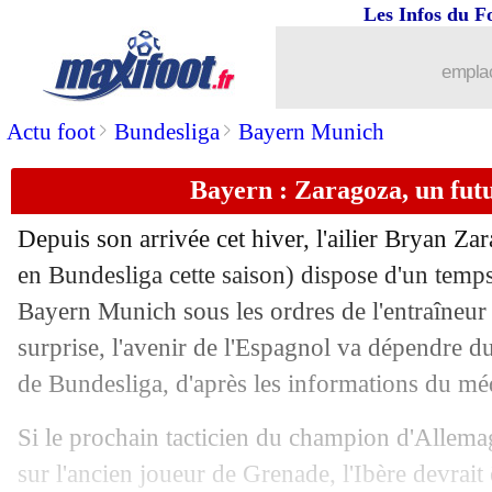
Les Infos du F
emplac
>
>
Actu foot
Bundesliga
Bayern Munich
Bayern : Zaragoza, un futur
Depuis son arrivée cet hiver, l'ailier Bryan
Zar
en Bundesliga cette saison) dispose d'un temps 
Bayern Munich sous les ordres de l'entraîneu
surprise, l'avenir de l'Espagnol va dépendre du
de Bundesliga, d'après les informations du mé
Si le prochain tacticien du champion d'Allema
sur l'ancien joueur de Grenade, l'Ibère devrait 