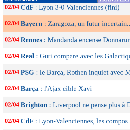
de
02/04
CdF
: Lyon 3-0 Valenciennes (fini)
lecture
02/04
Bayern
: Zaragoza, un futur incertain..
OK
02/04
Rennes
: Mandanda encense Donnar
02/04
Real
: Guti compare avec les Galactiq
02/04
PSG
: le Barça, Rothen inquiet avec 
02/04
Barça
: l'Ajax cible Xavi
02/04
Brighton
: Liverpool ne pense plus à 
02/04
CdF
: Lyon-Valenciennes, les compos