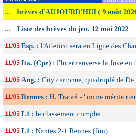
de
...
brèves d'AUJOURD'HUI ( 9 août 202
lecture
OK
...
Liste des brèves du jeu. 12 mai 2022
11/05
Esp.
: l'Atletico sera en Ligue des Ch
11/05
Ita. (Cpe)
: l'Inter renverse la Juve en 
11/05
Ang.
: City cartonne, quadruplé de De
11/05
Rennes
: H. Traoré - "on ne mérite rie
11/05
L1
: le classement complet
11/05
L1
: Nantes 2-1 Rennes (fini)