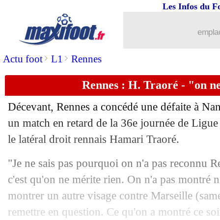
Les Infos du F
emplac
>
>
Actu foot
L1
Rennes
Rennes : H. Traoré - "on n
Décevant, Rennes a concédé une défaite à Nant
un match en retard de la 36e journée de Ligue
le latéral droit rennais Hamari Traoré.
"Je ne sais pas pourquoi on n'a pas reconnu Re
c'est qu'on ne mérite rien. On n'a pas montré no
montrer un autre visage contre Marseille (samedi
remettre en question. Ce qu'on a montré ce soir