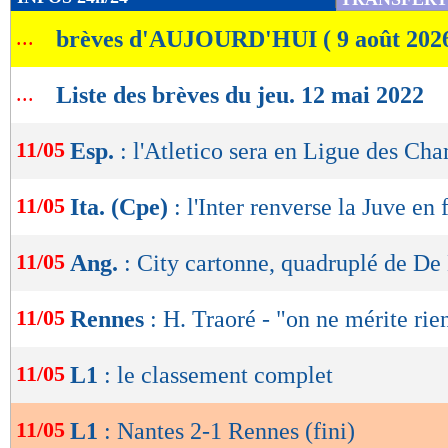
de
En seconde période, Rennes conservait la pos
...
brèves d'AUJOURD'HUI ( 9 août 202
lecture
Bourigeaud (53e), Tait (56e) ou encore Labord
OK
...
pas leurs opportunités de redonner l'avantage
Liste des brèves du jeu. 12 mai 2022
première période, Nantes se montrait plus réali
11/05
Esp.
: l'Atletico sera en Ligue des Ch
pour marquer sur l'une de ses rares occasions. 
enflammait la Beaujoire sur une superbe repri
11/05
Ita. (Cpe)
: l'Inter renverse la Juve en 
suite d'un centre de Blas (2-1, 71e). Dans un s
nombreux remplacements opérés par Bruno Gen
11/05
Ang.
: City cartonne, quadruplé de De
ensuite jamais réussi à véritablement mettre e
11/05
Rennes
: H. Traoré - "on ne mérite rie
cage.
11/05
L1
: le classement complet
Résultats, classement, buteurs et ca
11/05
L1
: Nantes 2-1 Rennes (fini)