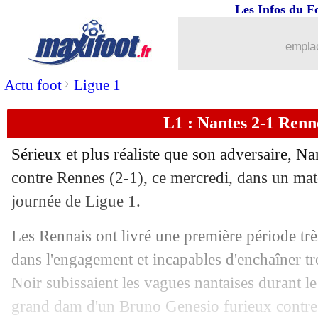
Les Infos du F
emplac
>
Actu foot
Ligue 1
L1 : Nantes 2-1 Renne
Sérieux et plus réaliste que son adversaire, Na
contre Rennes (2-1), ce mercredi, dans un mat
journée de Ligue 1.
Les Rennais ont livré une première période tr
dans l'engagement et incapables d'enchaîner tr
Noir subissaient les vagues nantaises durant le
grand dam d'un Bruno Genesio furieux contre 