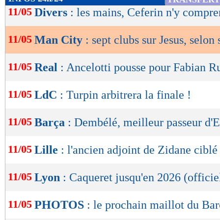
de
11/05
Divers
: les mains, Ceferin n'y compre
lecture
11/05
Man City
: sept clubs sur Jesus, selon
OK
11/05
Real
: Ancelotti pousse pour Fabian R
11/05
LdC
: Turpin arbitrera la finale !
11/05
Barça
: Dembélé, meilleur passeur d'
11/05
Lille
: l'ancien adjoint de Zidane ciblé
11/05
Lyon
: Caqueret jusqu'en 2026 (officie
11/05
PHOTOS
: le prochain maillot du Bar