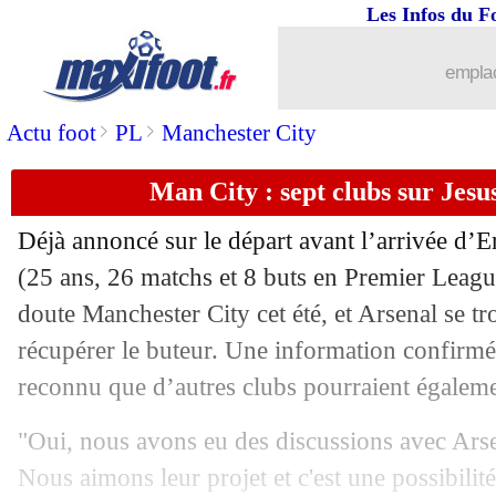
Les Infos du F
11/05
Esp.
: l'Atletico sera en Ligue des Ch
emplac
11/05
Ita. (Cpe)
: l'Inter renverse la Juve en 
>
>
Actu foot
PL
Manchester City
11/05
Ang.
: City cartonne, quadruplé de De
Man City : sept clubs sur Jesus
11/05
Rennes
: H. Traoré - "on ne mérite rie
Déjà annoncé sur le départ avant l’arrivée d’E
11/05
L1
: le classement complet
(25 ans, 26 matchs et 8 buts en Premier League
doute Manchester City cet été, et Arsenal se tr
11/05
L1
: Nantes 2-1 Rennes (fini)
récupérer le buteur. Une information confirmé
reconnu que d’autres clubs pourraient égaleme
11/05
Ang.
: Chelsea retrouve le goût de la v
"Oui, nous avons eu des discussions avec Arse
11/05
L1
: Nice 4-2 St Etienne (fini)
Nous aimons leur projet et c'est une possibilité