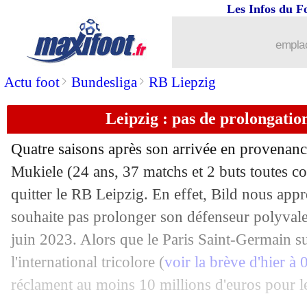
11/05
Barça
: Dembélé, meilleur passeur d'
Les Infos du F
11/05
Lille
: l'ancien adjoint de Zidane ciblé
emplac
>
>
Actu foot
Bundesliga
RB Liepzig
11/05
Lyon
: Caqueret jusqu'en 2026 (officie
Leipzig : pas de prolongati
11/05
PHOTOS
: le prochain maillot du Bar
Quatre saisons après son arrivée en provenanc
11/05
Juve
: Vlahovic n'est pas à vendre
Mukiele (24 ans, 37 matchs et 2 buts toutes co
quitter le RB Leipzig. En effet, Bild nous app
11/05
Barça
: Iago Aspas, la bête noire
souhaite pas prolonger son défenseur polyvalen
11/05
Leipzig
: l'incroyable record de Nkun
juin 2023. Alors que le Paris Saint-Germain su
l'international tricolore (
voir la brève d'hier à
11/05
Barça
: Ruiz-Atil, c'est fini (officiel)
réclament au moins 10 millions d'euros pour le 