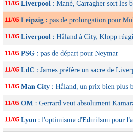
de
11/05
Liverpool
: Mané, Carragher sort les 
lecture
11/05
Leipzig
: pas de prolongation pour Mu
OK
11/05
Liverpool
: Håland à City, Klopp réagi
11/05
PSG
: pas de départ pour Neymar
11/05
LdC
: James préfère un sacre de Liver
11/05
Man City
: Håland, un prix bien plus 
11/05
OM
: Gerrard veut absolument Kamar
11/05
Lyon
: l'optimisme d'Edmilson pour l'