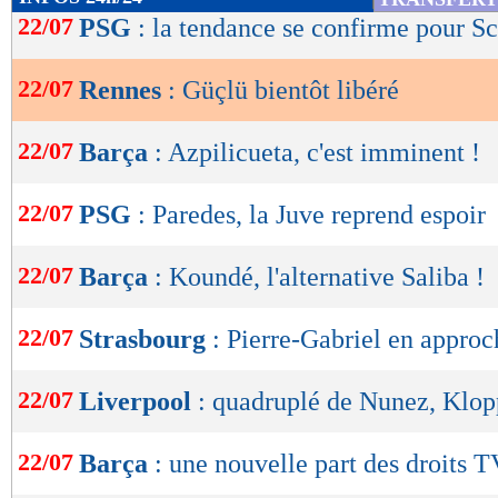
de
22/07
PSG
: la tendance se confirme pour 
lecture
22/07
Rennes
: Güçlü bientôt libéré
OK
22/07
Barça
: Azpilicueta, c'est imminent !
22/07
PSG
: Paredes, la Juve reprend espoir
22/07
Barça
: Koundé, l'alternative Saliba !
22/07
Strasbourg
: Pierre-Gabriel en approc
22/07
Liverpool
: quadruplé de Nunez, Klop
22/07
Barça
: une nouvelle part des droits 