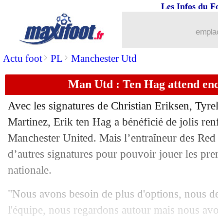
Les Infos du F
22/07
Inter
: Marotta reste flou pour Skrinia
emplac
22/07
Ajax
: Antony ne devrait pas partir
>
>
Actu foot
PL
Manchester Utd
22/07
PSG
: Mendes fan du changement tact
Man Utd : Ten Hag attend enc
22/07
Man City
: Zinchenko rejoint Arsenal 
Avec les signatures de Christian Eriksen, Tyre
22/07
Amical
: la compo de l'OM à Middles
Martinez, Erik ten Hag a bénéficié de jolis ren
Manchester United. Mais l’entraîneur des Red 
22/07
Reims
: Rajkovic transféré à Majorque 
d’autres signatures pour pouvoir jouer les prem
nationale.
22/07
Real
: Casemiro fait du pied à Neymar
"Nous avons besoin de plus d'options, nous d
22/07
Man Utd
: Ten Hag attend toujours R
l'équipe, nous regardons autour mais nous avo