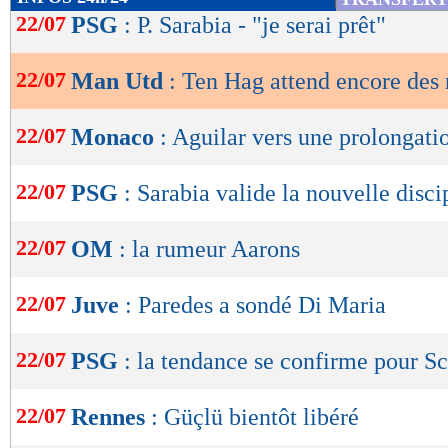
de
22/07
PSG
: P. Sarabia - "je serai prêt"
lecture
22/07
Man Utd
: Ten Hag attend encore des 
OK
22/07
Monaco
: Aguilar vers une prolongati
22/07
PSG
: Sarabia valide la nouvelle disci
22/07
OM
: la rumeur Aarons
22/07
Juve
: Paredes a sondé Di Maria
22/07
PSG
: la tendance se confirme pour 
22/07
Rennes
: Güçlü bientôt libéré